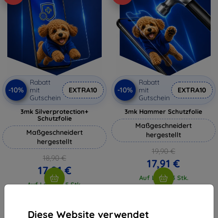
Rabatt
Rabatt
-10%
-10%
mit
EXTRA10
mit
EXTRA10
Gutschein
Gutschein
3mk Silverprotection+
3mk Hammer Schutzfolie
Schutzfolie
Maßgeschneidert
Maßgeschneidert
hergestellt
hergestellt
19,90 €
18,90 €
17,91 €
17,01 €
Auf Lager 3 Stk.
Auf Lager > 5 Stk.
Diese Website verwendet