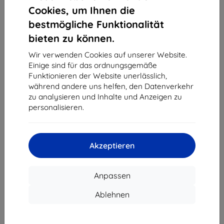
1
-
4
vom ganzen
4
.
Cookies, um Ihnen die
bestmögliche Funktionalität
«
1
»
bieten zu können.
Wir verwenden Cookies auf unserer Website.
Einige sind für das ordnungsgemäße
Funktionieren der Website unerlässlich,
während andere uns helfen, den Datenverkehr
zu analysieren und Inhalte und Anzeigen zu
personalisieren.
Shield-Sk s.r.o.
Ulica Rudolfa Mocka 3750/2A
841 04 Bratislava
Akzeptieren
Unternehmens-ID:
46701494
USt-IdNr.:
SK2023549671
Anpassen
Kontakt
Ablehnen
info@top4mobile.eu