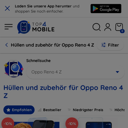
×
Laden Sie unsere App herunter
und
shoppen Sie noch einfacher.
0
Hüllen und zubehör für Oppo Reno 4 Z
Filter
Schnellsuche
Oppo Reno 4 Z
Hüllen und zubehör für Oppo Reno 4
Z
Empfohlen
Bestseller
Niedrigster Preis
Höchste
-10%
-10%