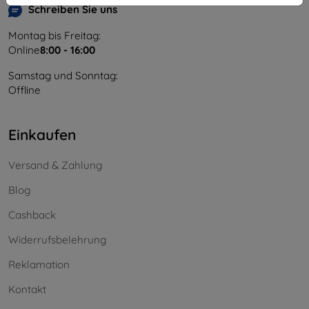
Schreiben Sie uns
Montag bis Freitag:
Online
8:00 - 16:00
Samstag und Sonntag:
Offline
Einkaufen
Versand & Zahlung
Blog
Cashback
Widerrufsbelehrung
Reklamation
Kontakt