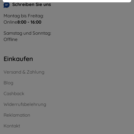
Schreiben Sie uns
Montag bis Freitag:
Online
8:00 - 16:00
Samstag und Sonntag:
Offline
Einkaufen
Versand & Zahlung
Blog
Cashback
Widerrufsbelehrung
Reklamation
Kontakt