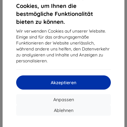
1
-
4
vom ganzen
4
.
Cookies, um Ihnen die
bestmögliche Funktionalität
«
1
»
bieten zu können.
Wir verwenden Cookies auf unserer Website.
Einige sind für das ordnungsgemäße
Funktionieren der Website unerlässlich,
während andere uns helfen, den Datenverkehr
zu analysieren und Inhalte und Anzeigen zu
personalisieren.
Shield-Sk s.r.o.
Ulica Rudolfa Mocka 3750/2A
841 04 Bratislava
Akzeptieren
Unternehmens-ID:
46701494
USt-IdNr.:
SK2023549671
Anpassen
Kontakt
Ablehnen
info@top4mobile.eu