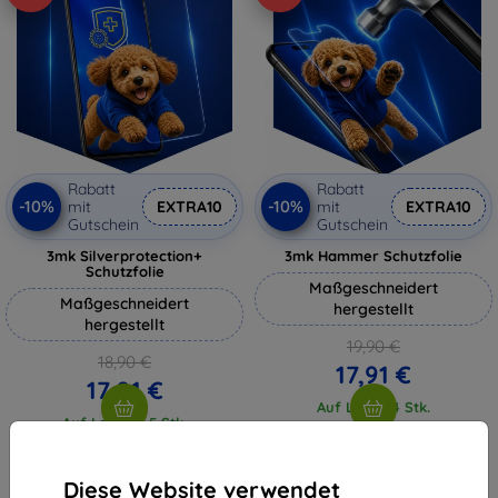
Rabatt
Rabatt
-10%
-10%
mit
EXTRA10
mit
EXTRA10
Gutschein
Gutschein
3mk Silverprotection+
3mk Hammer Schutzfolie
Schutzfolie
Maßgeschneidert
Maßgeschneidert
hergestellt
hergestellt
19,90 €
18,90 €
17,91 €
17,01 €
Auf Lager 4 Stk.
Auf Lager > 5 Stk.
Diese Website verwendet