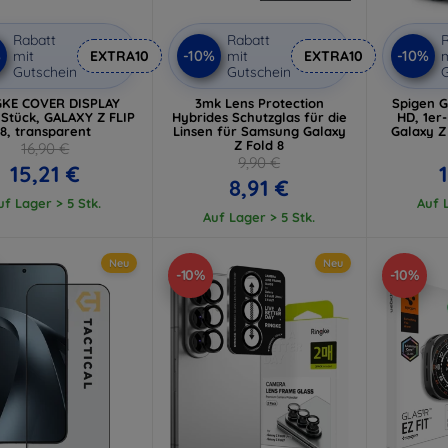
Rabatt
Rabatt
R
%
-10%
-10%
mit
EXTRA10
mit
EXTRA10
m
Gutschein
Gutschein
G
GKE COVER DISPLAY
3mk Lens Protection
Spigen Gl
 Stück, GALAXY Z FLIP
Hybrides Schutzglas für die
HD, 1er
8, transparent
Linsen für Samsung Galaxy
Galaxy Z
Z Fold 8
16,90 €
9,90 €
15,21 €
8,91 €
uf Lager > 5 Stk.
Auf L
Auf Lager > 5 Stk.
Neu
Neu
-10%
-10%