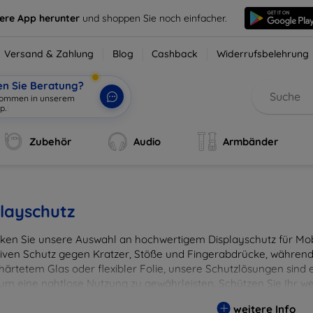
sere App herunter
und shoppen Sie noch einfacher.
Versand & Zahlung
Blog
Cashback
Widerrufsbelehrung
en Sie Beratung?
ko
|
Zubehör
Audio
Armbänder
layschutz
ken Sie unsere Auswahl an hochwertigem Displayschutz für Mobi
tiven Schutz gegen Kratzer, Stöße und Fingerabdrücke, während 
härtetem Glas oder flexibler Folie, unsere Schutzlösungen sind e
 um eine nahtlose Nutzung zu gewährleisten. Schützen Sie Ihr w
ässigen Displayschutzlösungen und genießen Sie ein sorgenfreies 
weitere Info