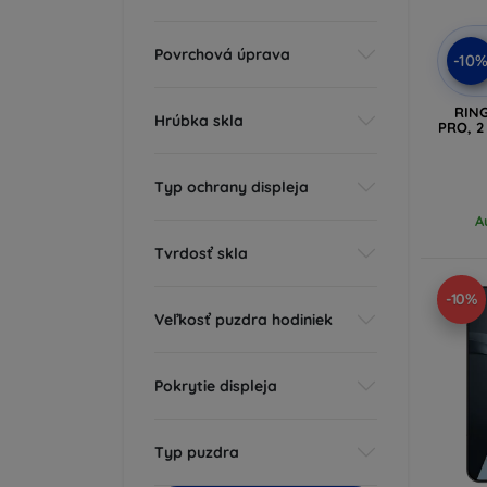
Povrchová úprava
-10
RIN
Hrúbka skla
PRO, 2
Typ ochrany displeja
A
Tvrdosť skla
-10%
Veľkosť puzdra hodiniek
Pokrytie displeja
Typ puzdra