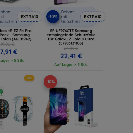
abatt
Rabatt
-10%
it
EXTRA10
mit
EXTRA10
utschein
Gutschein
ass tR EZ Fit Pro
EF-UF976CTE Samsung
-Pack - Samsung
entspiegelnde Schutzfolie
 Fold8 (AGL11942)
für Galaxy Z Fold 8 Ultra
(57983131105)
19,90 €
24,89 €
17,91 €
22,41 €
ager > 5 Stk.
Auf Lager > 5 Stk.
Neu
-10%