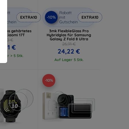
abatt
Rabatt
-10%
it
EXTRA10
mit
EXTRA10
utschein
Gutschein
Glass gehärtetes
3mk FlexibleGlass Pro
für Xiaomi 17T
Hybridglas für Samsung
Galaxy Z Fold 8 Ultra
9,90 €
26,91 €
8,91 €
24,22 €
ager > 5 Stk.
Auf Lager 5 Stk.
-10%