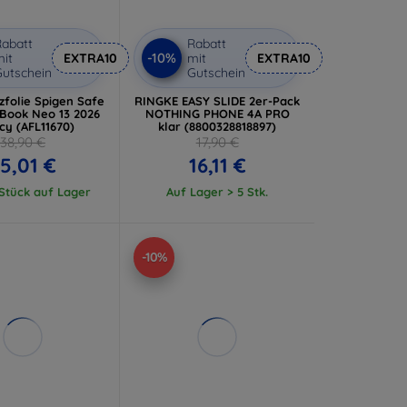
abatt
Rabatt
-10%
it
EXTRA10
mit
EXTRA10
utschein
Gutschein
zfolie Spigen Safe
RINGKE EASY SLIDE 2er-Pack
Book Neo 13 2026
NOTHING PHONE 4A PRO
cy (AFL11670)
klar (8800328818897)
38,90 €
17,90 €
5,01 €
16,11 €
 Stück auf Lager
Auf Lager > 5 Stk.
-10%