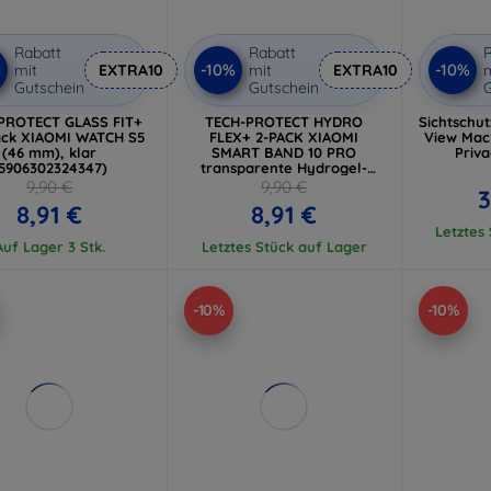
Rabatt
Rabatt
R
%
-10%
-10%
mit
EXTRA10
mit
EXTRA10
m
Gutschein
Gutschein
G
PROTECT GLASS FIT+
TECH-PROTECT HYDRO
Sichtschut
ack XIAOMI WATCH S5
FLEX+ 2-PACK XIAOMI
View Mac
(46 mm), klar
SMART BAND 10 PRO
Priva
5906302324347)
transparente Hydrogel-
Schutzfolie
9,90 €
9,90 €
3
8,91 €
8,91 €
Letztes
Auf Lager 3 Stk.
Letztes Stück auf Lager
-10%
-10%