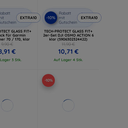
abatt
Rabatt
-10%
it
EXTRA10
mit
EXTRA10
utschein
Gutschein
TECT GLASS FIT+
TECH-PROTECT GLASS FIT+
ack für Garmin
2er-Set DJI OSMO ACTION 6
er 70 / 170, klar
klar (5906302324422)
9,90 €
11,90 €
8,91 €
10,71 €
Lager 3 Stk.
Auf Lager 4 Stk.
-10%