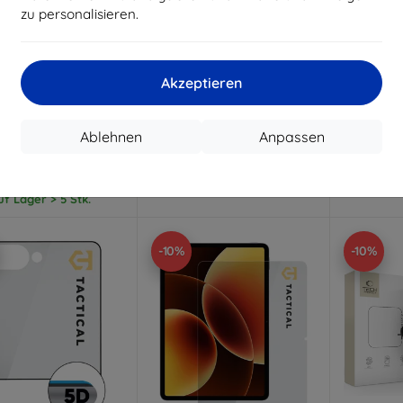
zu personalisieren.
Rabatt
Rabatt
R
%
-10%
-10%
mit
EXTRA10
mit
EXTRA10
m
Gutschein
Gutschein
G
Akzeptieren
Lens Protection Pro
3mk Watch Protection
3mk Hard
rtetes Glas für die
FlexibleGlass Hybridglas für
Glas 
alinse für Samsung
Xiaomi Watch S5 46 mm
axy Z Fold 8 Ultra
Ablehnen
Anpassen
10,90 €
11,90 €
9,81 €
10,71 €
Auf L
Auf Lager 2 Stk.
uf Lager > 5 Stk.
-10%
-10%