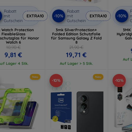
Rabatt
Rabatt
R
%
-10%
-10%
mit
EXTRA10
mit
EXTRA10
m
Gutschein
Gutschein
G
 Watch Protection
3mk SilverProtection+
3MK 
FlexibleGlass
Folded Edition Schutzfolie
Hybridg
schutzglas für Honor
für Samsung Galaxy Z Fold
Gal
Watch 6
8
10,90 €
21,90 €
9,81 €
19,71 €
Auf L
Auf Lager 4 Stk.
Auf Lager > 5 Stk.
Neu
Neu
-10%
-10%