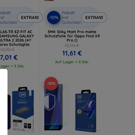
abatt
Rabatt
-10%
it
EXTRA10
mit
EXTRA10
utschein
Gutschein
LAS.TR EZ-FIT AC
3MK Silky Matt Pro matte
 SAMSUNG GALAXY
Schutzfolie für Oppo Find X9
LTRA 2 2026 (47
Pro ()
ares Schutzglas
12,90 €
18,90 €
11,61 €
17,01 €
Auf Lager > 5 Stk.
ager > 5 Stk.
-10%