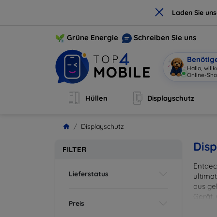
×
Laden Sie un
Grüne Energie
Schreiben Sie uns
Benötig
Hallo, will
Hüllen
Displayschutz
Displayschutz
Disp
FILTER
Entdec
Lieferstatus
ultima
aus ge
Gerät,
Preis
zuverl