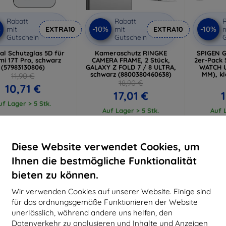
Rabatt
Rabatt
R
%
-10%
-10%
mit
EXTRA10
mit
EXTRA10
m
Gutschein
Gutschein
G
cal Schutzglas 5D für
Kameraschutz RINGKE
SPIGEN G
mi 17T Pro, schwarz
CAMERA FRAME, 2 Stück,
2er-Pack
(57983130806)
GALAXY Z FOLD 7 / 8 ULTRA,
WATCH U
schwarz (8800380460638)
MM), kl
11,90 €
18,90 €
10,71 €
17,01 €
uf Lager > 5 Stk.
Auf Lager > 5 Stk.
Auf L
-10%
-10%
Diese Website verwendet Cookies, um
Ihnen die bestmögliche Funktionalität
bieten zu können.
Wir verwenden Cookies auf unserer Website. Einige sind
für das ordnungsgemäße Funktionieren der Website
unerlässlich, während andere uns helfen, den
Datenverkehr zu analysieren und Inhalte und Anzeigen