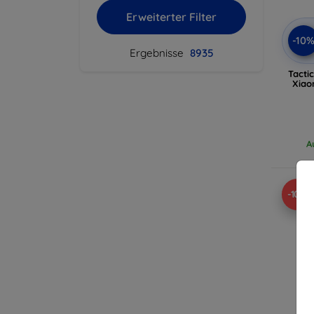
Erweiterter Filter
-10
Ergebnisse
8935
Tacti
Xiao
A
-10%