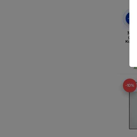
-10
3mk 
gehä
Kamer
Gal
A
-10%