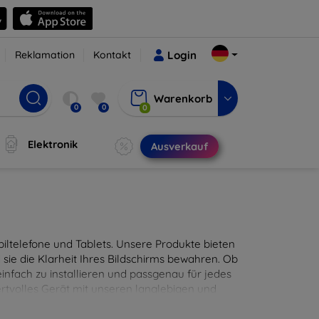
Reklamation
Kontakt
Login
Warenkorb
0
0
0
Elektronik
Ausverkauf
ltelefone und Tablets. Unsere Produkte bieten
sie die Klarheit Ihres Bildschirms bewahren. Ob
infach zu installieren und passgenau für jedes
ertvolles Gerät mit unseren langlebigen und
digitales Erlebnis.