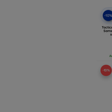
-10
Tactic
Samsu
A
-10%