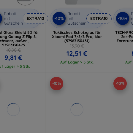
Rabatt
Rabatt
R
%
-10%
-10%
mit
EXTRA10
mit
EXTRA10
m
Gutschein
Gutschein
G
al Glass Shield 5D für
Taktisches Schutzglas für
TECH-PRO
ng Galaxy Z Flip 8,
Xiaomi Pad 7/8/8 Pro, klar
2er-P
schwarz, außen,
(57983130431)
Forerunn
57983130475
13,90 €
10,90 €
12,51 €
9,81 €
Auf Lager > 5 Stk.
Auf 
uf Lager > 5 Stk.
-10%
-10%