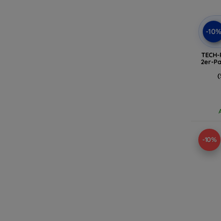
-10
TECH-
2er-P
(
-10%