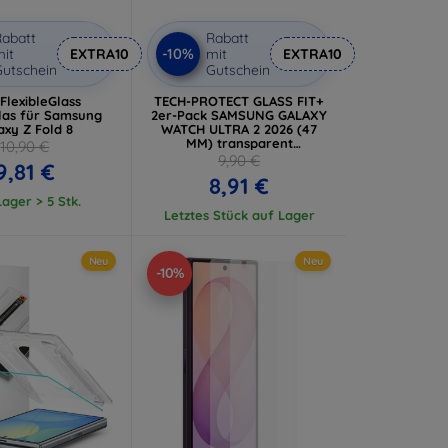
abatt
Rabatt
-10%
it
EXTRA10
mit
EXTRA10
utschein
Gutschein
FlexibleGlass
TECH-PROTECT GLASS FIT+
las für Samsung
2er-Pack SAMSUNG GALAXY
axy Z Fold 8
WATCH ULTRA 2 2026 (47
MM) transparent
10,90 €
(5906302324668)
9,90 €
9,81 €
8,91 €
ager > 5 Stk.
Letztes Stück auf Lager
Neu
Neu
-10%