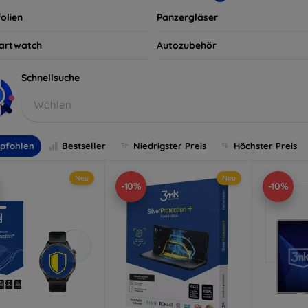
olien
Panzergläser
artwatch
Autozubehör
Schnellsuche
Wählen
pfohlen
Bestseller
Niedrigster Preis
Höchster Preis
Neu
Neu
-10%
-10%