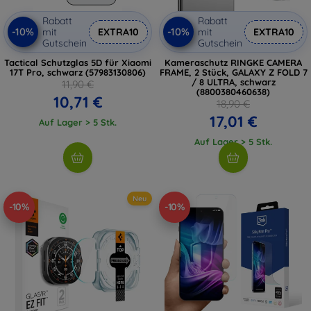
Rabatt
Rabatt
-10%
-10%
mit
EXTRA10
mit
EXTRA10
Gutschein
Gutschein
Tactical Schutzglas 5D für Xiaomi
Kameraschutz RINGKE CAMERA
17T Pro, schwarz (57983130806)
FRAME, 2 Stück, GALAXY Z FOLD 7
/ 8 ULTRA, schwarz
11,90 €
(8800380460638)
10,71 €
18,90 €
17,01 €
Auf Lager > 5 Stk.
Auf Lager > 5 Stk.
Neu
-10%
-10%