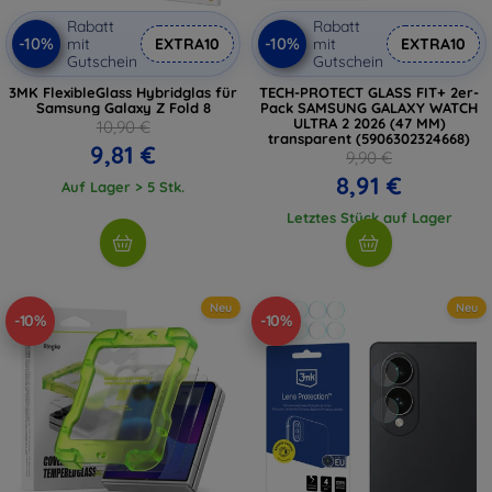
Rabatt
Rabatt
-10%
-10%
mit
EXTRA10
mit
EXTRA10
Gutschein
Gutschein
3MK FlexibleGlass Hybridglas für
TECH-PROTECT GLASS FIT+ 2er-
Samsung Galaxy Z Fold 8
Pack SAMSUNG GALAXY WATCH
ULTRA 2 2026 (47 MM)
10,90 €
transparent (5906302324668)
9,81 €
9,90 €
8,91 €
Auf Lager > 5 Stk.
Letztes Stück auf Lager
Neu
Neu
-10%
-10%