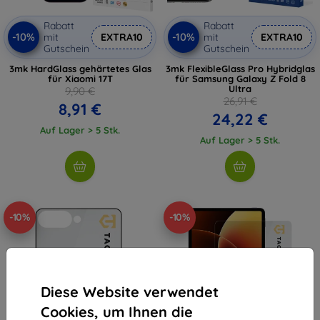
Rabatt
Rabatt
-10%
-10%
mit
EXTRA10
mit
EXTRA10
Gutschein
Gutschein
3mk HardGlass gehärtetes Glas
3mk FlexibleGlass Pro Hybridglas
für Xiaomi 17T
für Samsung Galaxy Z Fold 8
Ultra
9,90 €
26,91 €
8,91 €
24,22 €
Auf Lager > 5 Stk.
Auf Lager > 5 Stk.
-10%
-10%
Diese Website verwendet
Cookies, um Ihnen die