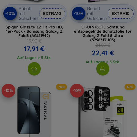
Rabatt
Rabatt
-10%
-10%
mit
EXTRA10
mit
EXTRA10
Gutschein
Gutschein
Spigen Glass tR EZ Fit Pro HD,
EF-UF976CTE Samsung
1er-Pack - Samsung Galaxy Z
entspiegelnde Schutzfolie für
Fold8 (AGL11942)
Galaxy Z Fold 8 Ultra
(57983131105)
19,90 €
24,89 €
17,91 €
22,41 €
Auf Lager > 5 Stk.
Auf Lager > 5 Stk.
Neu
Neu
-10%
-10%