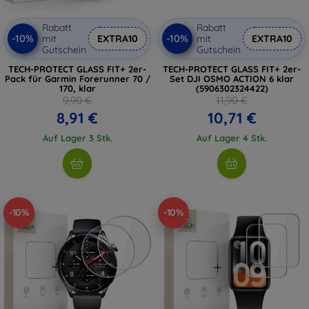
Rabatt
Rabatt
-10%
-10%
mit
EXTRA10
mit
EXTRA10
Gutschein
Gutschein
TECH-PROTECT GLASS FIT+ 2er-
TECH-PROTECT GLASS FIT+ 2er-
Pack für Garmin Forerunner 70 /
Set DJI OSMO ACTION 6 klar
170, klar
(5906302324422)
9,90 €
11,90 €
8,91 €
10,71 €
Auf Lager 3 Stk.
Auf Lager 4 Stk.
-10%
-10%