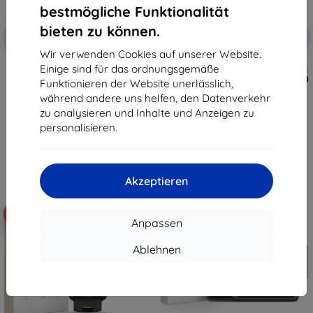
bestmögliche Funktionalität
Rabatt
Rabatt
bieten zu können.
-10%
-10%
mit
EXTRA10
mit
EXTRA10
Gutschein
Gutschein
Wir verwenden Cookies auf unserer Website.
Einige sind für das ordnungsgemäße
Tactical Glass Shield 5D für
Taktisches Schutzglas für Xiaomi
Samsung Galaxy Z Flip 8,
Pad 7/8/8 Pro, klar (57983130431)
Funktionieren der Website unerlässlich,
schwarz, außen, 57983130475
13,90 €
während andere uns helfen, den Datenverkehr
10,90 €
12,51 €
zu analysieren und Inhalte und Anzeigen zu
9,81 €
personalisieren.
Auf Lager > 5 Stk.
Auf Lager > 5 Stk.
Akzeptieren
-10%
-10%
Anpassen
Ablehnen