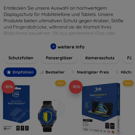
Entdecken Sie unsere Auswahl an hochwertigem
Displayschutz für Mobiltelefone und Tablets. Unsere
Produkte bieten ultimativen Schutz gegen Kratzer, Stöße
und Fingerabdrücke, während sie die Klarheit Ihres
Bildschirms bewahren. Ob aus gehärtetem Glas oder
flexibler Folie, unsere Schutzlösungen sind einfach zu
installieren und passgenau für jedes Gerät, um eine
weitere Info
nahtlose Nutzung zu gewährleisten. Schützen Sie Ihr
Schutzfolien
Panzergläser
Kameraschutz
Für
wertvolles Gerät mit unseren langlebigen und zuverlässigen
Displayschutzlösungen und genießen Sie ein sorgenfreies
digitales Erlebnis.
Empfohlen
Bestseller
Niedrigster Preis
Höchste
Neu
Neu
-10%
-10%