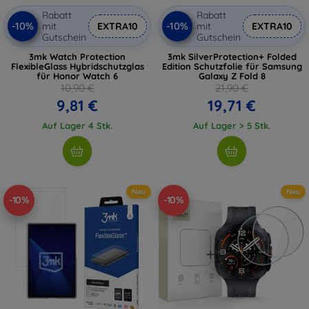
Rabatt
Rabatt
-10%
-10%
mit
EXTRA10
mit
EXTRA10
Gutschein
Gutschein
3mk Watch Protection
3mk SilverProtection+ Folded
FlexibleGlass Hybridschutzglas
Edition Schutzfolie für Samsung
für Honor Watch 6
Galaxy Z Fold 8
10,90 €
21,90 €
9,81 €
19,71 €
Auf Lager 4 Stk.
Auf Lager > 5 Stk.
Neu
Neu
-10%
-10%