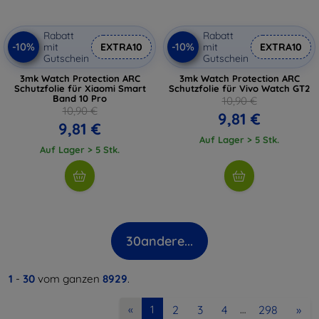
Rabatt
Rabatt
-10%
-10%
mit
EXTRA10
mit
EXTRA10
Gutschein
Gutschein
3mk Watch Protection ARC
3mk Watch Protection ARC
Schutzfolie für Xiaomi Smart
Schutzfolie für Vivo Watch GT2
Band 10 Pro
10,90 €
10,90 €
9,81 €
9,81 €
Auf Lager > 5 Stk.
Auf Lager > 5 Stk.
30
andere...
1
-
30
vom ganzen
8929
.
2
3
4
298
»
«
1
…