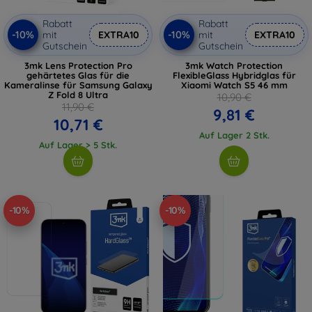
Rabatt
Rabatt
-10%
-10%
mit
EXTRA10
mit
EXTRA10
Gutschein
Gutschein
3mk Lens Protection Pro
3mk Watch Protection
gehärtetes Glas für die
FlexibleGlass Hybridglas für
Kameralinse für Samsung Galaxy
Xiaomi Watch S5 46 mm
Z Fold 8 Ultra
10,90 €
11,90 €
9,81 €
10,71 €
Auf Lager 2 Stk.
Auf Lager > 5 Stk.
-10%
-10%