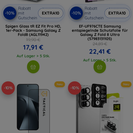
Rabatt
Rabatt
-10%
-10%
mit
EXTRA10
mit
EXTRA10
Gutschein
Gutschein
Spigen Glass tR EZ Fit Pro HD,
EF-UF976CTE Samsung
1er-Pack - Samsung Galaxy Z
entspiegelnde Schutzfolie für
Fold8 (AGL11942)
Galaxy Z Fold 8 Ultra
(57983131105)
19,90 €
24,89 €
17,91 €
22,41 €
Auf Lager > 5 Stk.
Auf Lager > 5 Stk.
Neu
Neu
-10%
-10%