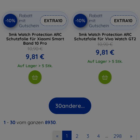
Rabatt
Rabatt
-10%
-10%
mit
EXTRA10
mit
EXTRA10
Gutschein
Gutschein
3mk Watch Protection ARC
3mk Watch Protection ARC
Schutzfolie für Xiaomi Smart
Schutzfolie für Vivo Watch GT2
Band 10 Pro
10,90 €
10,90 €
9,81 €
9,81 €
Auf Lager > 5 Stk.
Auf Lager > 5 Stk.
30
andere...
1
-
30
vom ganzen
8930
.
2
3
4
298
»
«
1
…