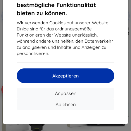
bestmögliche Funktionalität
Rabatt
Rabatt
bieten zu können.
-10%
-10%
mit
EXTRA10
mit
EXTRA10
Gutschein
Gutschein
Wir verwenden Cookies auf unserer Website.
Einige sind für das ordnungsgemäße
Tactical Glass Shield 5D für
Taktisches Schutzglas für Xiaomi
Samsung Galaxy Z Flip 8,
Pad 7/8/8 Pro, klar (57983130431)
Funktionieren der Website unerlässlich,
schwarz, außen, 57983130475
13,90 €
während andere uns helfen, den Datenverkehr
10,90 €
12,51 €
zu analysieren und Inhalte und Anzeigen zu
9,81 €
personalisieren.
Auf Lager > 5 Stk.
Auf Lager > 5 Stk.
Akzeptieren
-10%
-10%
Anpassen
Ablehnen