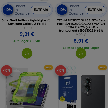
Rabatt
Rabatt
-10%
-10%
mit
EXTRA10
mit
EXTRA10
Gutschein
Gutschein
3MK FlexibleGlass Hybridglas für
TECH-PROTECT GLASS FIT+ 2er-
Samsung Galaxy Z Fold 8
Pack SAMSUNG GALAXY WATCH
ULTRA 2 2026 (47 MM)
10,90 €
transparent (5906302324668)
9,81 €
9,90 €
8,91 €
Auf Lager > 5 Stk.
Letztes Stück auf Lager
Neu
Neu
-10%
-10%