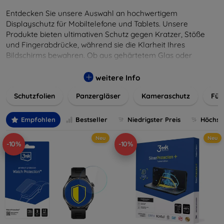
Entdecken Sie unsere Auswahl an hochwertigem
Displayschutz für Mobiltelefone und Tablets. Unsere
Produkte bieten ultimativen Schutz gegen Kratzer, Stöße
und Fingerabdrücke, während sie die Klarheit Ihres
Bildschirms bewahren. Ob aus gehärtetem Glas oder
flexibler Folie, unsere Schutzlösungen sind einfach zu
installieren und passgenau für jedes Gerät, um eine
weitere Info
nahtlose Nutzung zu gewährleisten. Schützen Sie Ihr
Schutzfolien
Panzergläser
Kameraschutz
Für
wertvolles Gerät mit unseren langlebigen und zuverlässigen
Displayschutzlösungen und genießen Sie ein sorgenfreies
digitales Erlebnis.
Empfohlen
Bestseller
Niedrigster Preis
Höchste
Neu
Neu
-10%
-10%