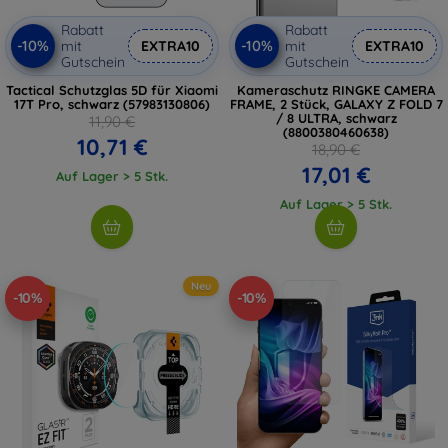
Rabatt
Rabatt
-10%
-10%
mit
EXTRA10
mit
EXTRA10
Gutschein
Gutschein
Tactical Schutzglas 5D für Xiaomi
Kameraschutz RINGKE CAMERA
17T Pro, schwarz (57983130806)
FRAME, 2 Stück, GALAXY Z FOLD 7
/ 8 ULTRA, schwarz
11,90 €
(8800380460638)
10,71 €
18,90 €
17,01 €
Auf Lager > 5 Stk.
Auf Lager > 5 Stk.
Neu
-10%
-10%