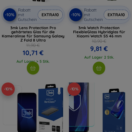
Rabatt
Rabatt
-10%
-10%
mit
EXTRA10
mit
EXTRA10
Gutschein
Gutschein
3mk Lens Protection Pro
3mk Watch Protection
gehärtetes Glas für die
FlexibleGlass Hybridglas für
Kameralinse für Samsung Galaxy
Xiaomi Watch S5 46 mm
Z Fold 8 Ultra
10,90 €
11,90 €
9,81 €
10,71 €
Auf Lager 2 Stk.
Auf Lager > 5 Stk.
-10%
-10%