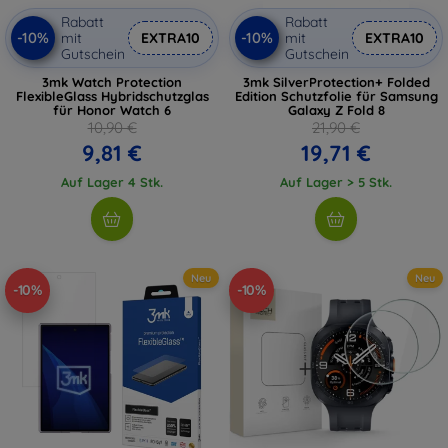
Rabatt
Rabatt
-10%
-10%
mit
EXTRA10
mit
EXTRA10
Gutschein
Gutschein
3mk Watch Protection
3mk SilverProtection+ Folded
FlexibleGlass Hybridschutzglas
Edition Schutzfolie für Samsung
für Honor Watch 6
Galaxy Z Fold 8
10,90 €
21,90 €
9,81 €
19,71 €
Auf Lager 4 Stk.
Auf Lager > 5 Stk.
Neu
Neu
-10%
-10%