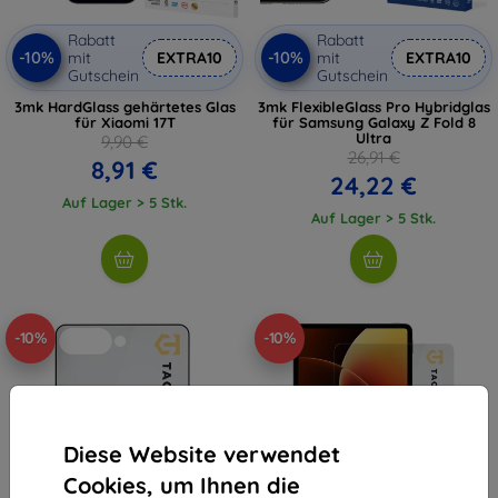
Rabatt
Rabatt
-10%
-10%
mit
EXTRA10
mit
EXTRA10
Gutschein
Gutschein
3mk HardGlass gehärtetes Glas
3mk FlexibleGlass Pro Hybridglas
für Xiaomi 17T
für Samsung Galaxy Z Fold 8
Ultra
9,90 €
26,91 €
8,91 €
24,22 €
Auf Lager > 5 Stk.
Auf Lager > 5 Stk.
-10%
-10%
Diese Website verwendet
Cookies, um Ihnen die