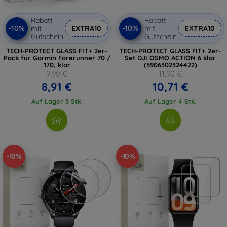
Rabatt
Rabatt
-10%
-10%
mit
EXTRA10
mit
EXTRA10
Gutschein
Gutschein
TECH-PROTECT GLASS FIT+ 2er-
TECH-PROTECT GLASS FIT+ 2er-
Pack für Garmin Forerunner 70 /
Set DJI OSMO ACTION 6 klar
170, klar
(5906302324422)
9,90 €
11,90 €
8,91 €
10,71 €
Auf Lager 3 Stk.
Auf Lager 4 Stk.
-10%
-10%