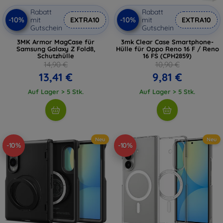
Rabatt
Rabatt
-10%
-10%
mit
EXTRA10
mit
EXTRA10
Gutschein
Gutschein
3MK Armor MagCase für
3mk Clear Case Smartphone-
Samsung Galaxy Z Fold8,
Hülle für Oppo Reno 16 F / Reno
Schutzhülle
16 FS (CPH2859)
14,90 €
10,90 €
13,41 €
9,81 €
Auf Lager > 5 Stk.
Auf Lager > 5 Stk.
Neu
Neu
-10%
-10%