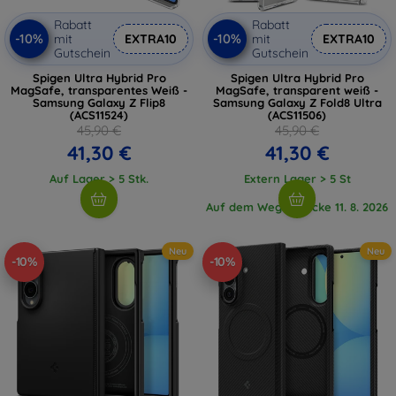
Rabatt
Rabatt
-10%
-10%
mit
EXTRA10
mit
EXTRA10
Gutschein
Gutschein
Spigen Ultra Hybrid Pro
Spigen Ultra Hybrid Pro
MagSafe, transparentes Weiß -
MagSafe, transparent weiß -
Samsung Galaxy Z Flip8
Samsung Galaxy Z Fold8 Ultra
(ACS11524)
(ACS11506)
45,90 €
45,90 €
41,30 €
41,30 €
Auf Lager > 5 Stk.
Extern Lager > 5 St
Auf dem Weg 1 Stücke 11. 8. 2026
Neu
Neu
-10%
-10%