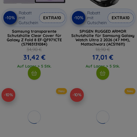
Rabatt
Rabatt
-10%
-10%
mit
EXTRA10
mit
EXTRA10
Gutschein
Gutschein
Samsung transparente
SPIGEN RUGGED ARMOR
Schutzhülle Clear Cover für
Schutzhülle für Samsung Galaxy
Galaxy Z Fold 8 EF-QF971CTE
Watch Ultra 2 2026 (47 MM),
(57983131084)
Mattschwarz (ACS11611)
34,90 €
18,90 €
31,42 €
17,01 €
Auf Lager > 5 Stk.
Auf Lager > 5 Stk.
Neu
Neu
-10%
-10%