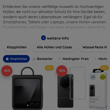
Entdecken Sie unsere vielfältige Auswahl an hochwertigen
Hüllen, die nicht nur stilvollen Schutz für Ihre Geräte bieten,
sondern auch deren Lebensdauer verlängern. Egal ob für
Smartphones, Tablets oder Laptops, unsere Hüllen vereinen
Funktionalität und Design, um Ihren Ansprüchen gerecht zu
werden. Wählen Sie aus einer Vielzahl von Materialien und
Farben, um Ihren persönlichen Stil perfekt zu
weitere Info
unterstreichen.
Klapphüllen
Alle Hüllen und Cases
Wasserfeste Hül
Empfohlen
Bestseller
Niedrigster Preis
Höchste
Neu
Neu
-10%
-10%