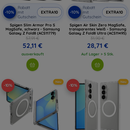
Rabatt
Rabatt
-10%
-10%
mit
EXTRA10
mit
EXTRA10
Gutschein
Gutschein
Spigen Slim Armor Pro S
Spigen Air Skin Zero MagSafe,
MagSafe, schwarz - Samsung
transparentes Weiß - Samsung
Galaxy Z Fold8 (ACS11779)
Galaxy Z Fold8 Ultra (ACS11495)
57,91 €
31,90 €
52,11 €
28,71 €
ausverkauft
Auf Lager > 5 Stk.
Neu
Neu
-10%
-10%