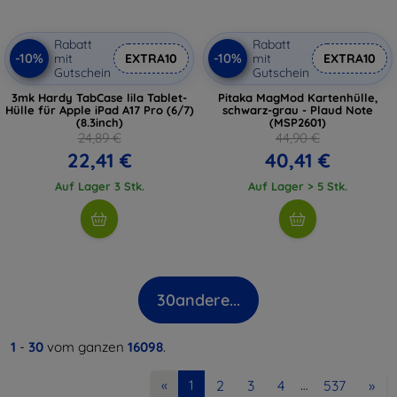
Rabatt
Rabatt
-10%
-10%
mit
EXTRA10
mit
EXTRA10
Gutschein
Gutschein
3mk Hardy TabCase lila Tablet-
Pitaka MagMod Kartenhülle,
Hülle für Apple iPad A17 Pro (6/7)
schwarz-grau - Plaud Note
(8.3inch)
(MSP2601)
24,89 €
44,90 €
22,41 €
40,41 €
Auf Lager 3 Stk.
Auf Lager > 5 Stk.
30
andere...
1
-
30
vom ganzen
16098
.
2
3
4
537
»
«
1
…