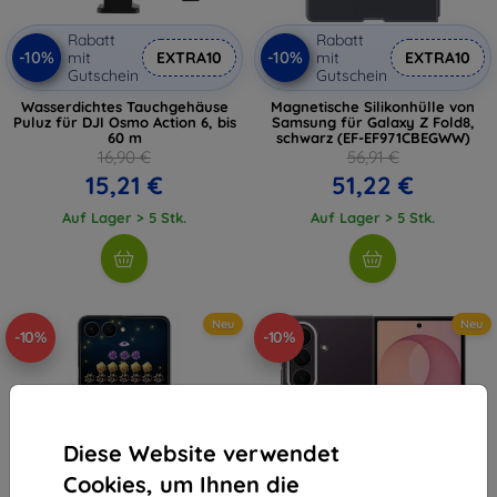
Rabatt
Rabatt
-10%
-10%
mit
EXTRA10
mit
EXTRA10
Gutschein
Gutschein
Wasserdichtes Tauchgehäuse
Magnetische Silikonhülle von
Puluz für DJI Osmo Action 6, bis
Samsung für Galaxy Z Fold8,
60 m
schwarz (EF-EF971CBEGWW)
16,90 €
56,91 €
15,21 €
51,22 €
Auf Lager > 5 Stk.
Auf Lager > 5 Stk.
Neu
Neu
-10%
-10%
Diese Website verwendet
Cookies, um Ihnen die