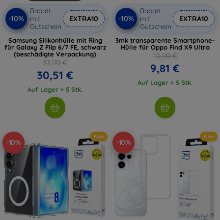
Rabatt
Rabatt
-10%
-10%
mit
EXTRA10
mit
EXTRA10
Gutschein
Gutschein
Samsung Silikonhülle mit Ring
3mk transparente Smartphone-
für Galaxy Z Flip 6/7 FE, schwarz
Hülle für Oppo Find X9 Ultra
(beschädigte Verpackung)
10,90 €
33,90 €
9,81 €
30,51 €
Auf Lager > 5 Stk.
Auf Lager > 5 Stk.
Neu
Neu
-10%
-10%