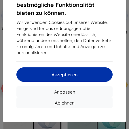
bestmögliche Funktionalität
Rabatt
Rabatt
bieten zu können.
-10%
-10%
mit
EXTRA10
mit
EXTRA10
Gutschein
Gutschein
Wir verwenden Cookies auf unserer Website.
Einige sind für das ordnungsgemäße
Samsung Flipsuit Hülle für Galaxy
Transparentes Samsung Clear
Z Flip8, schwarz (EF-
Magnet Cover für Galaxy Z Fold8
Funktionieren der Website unerlässlich,
FF776CBEGWW)
Ultra (EF-CF976CTEGWW)
während andere uns helfen, den Datenverkehr
38,90 €
42,90 €
zu analysieren und Inhalte und Anzeigen zu
35,01 €
38,62 €
personalisieren.
Auf Lager > 5 Stk.
Auf Lager > 5 Stk.
Akzeptieren
Neu
Neu
-10%
-10%
Anpassen
Ablehnen