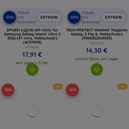
Rabatt
Rabatt
-10%
-10%
mit
EXTRA10
mit
EXTRA10
Gutschein
Gutschein
SPIGEN LIQUID AIR Hülle für
TECH-PROTECT MAGMAT MagSafe
Samsung Galaxy Watch Ultra 2
Galaxy Z Flip 8, Mattschwarz
2026 (47 mm), Mattschwarz
(5906302324033)
(ACS11610)
15,90 €
19,90 €
14,30 €
17,91 €
Letztes Stück auf Lager
Auf Lager > 5 Stk.
Neu
Neu
-10%
-10%