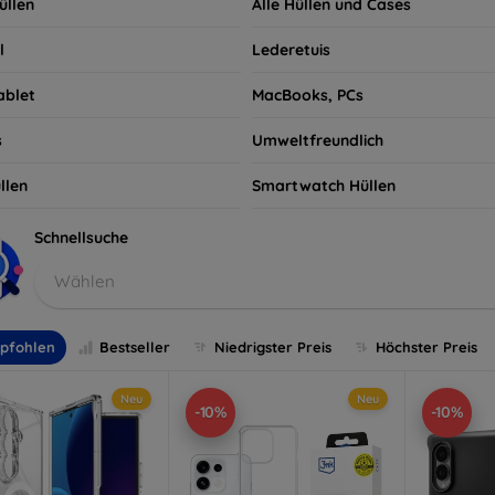
üllen
Alle Hüllen und Cases
l
Lederetuis
ablet
MacBooks, PCs
s
Umweltfreundlich
llen
Smartwatch Hüllen
Schnellsuche
Wählen
pfohlen
Bestseller
Niedrigster Preis
Höchster Preis
Neu
Neu
-10%
-10%