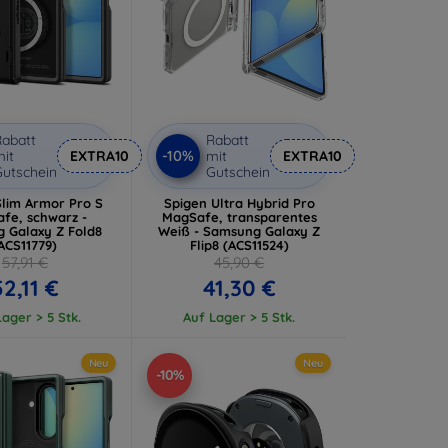
abatt
Rabatt
-10%
it
EXTRA10
mit
EXTRA10
utschein
Gutschein
Slim Armor Pro S
Spigen Ultra Hybrid Pro
fe, schwarz -
MagSafe, transparentes
 Galaxy Z Fold8
Weiß - Samsung Galaxy Z
ACS11779)
Flip8 (ACS11524)
57,91 €
45,90 €
52,11 €
41,30 €
ager > 5 Stk.
Auf Lager > 5 Stk.
Neu
Neu
-10%