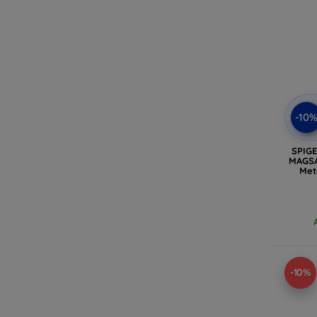
-10
SPIG
MAGSA
Met
-10%