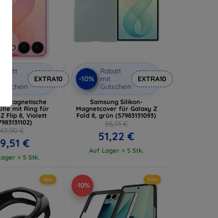
abatt
Rabatt
-10%
it
EXTRA10
mit
EXTRA10
utschein
Gutschein
g Magnetische
Samsung Silikon-
ülle mit Ring für
Magnetcover für Galaxy Z
Z Flip 8, Violett
Fold 8, grün (57983131093)
7983131102)
56,91 €
43,90 €
51,22 €
9,51 €
Auf Lager > 5 Stk.
ager > 5 Stk.
Neu
Neu
-10%