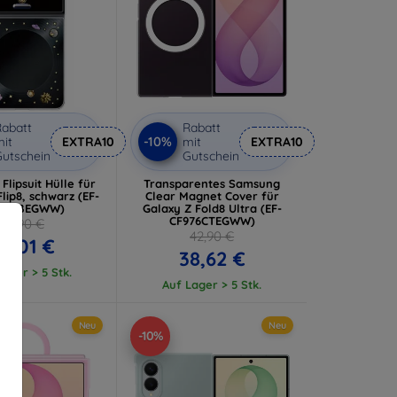
abatt
Rabatt
-10%
it
EXTRA10
mit
EXTRA10
utschein
Gutschein
lipsuit Hülle für
Transparentes Samsung
lip8, schwarz (EF-
Clear Magnet Cover für
776CBEGWW)
Galaxy Z Fold8 Ultra (EF-
CF976CTEGWW)
48,90 €
42,90 €
4,01 €
38,62 €
ager > 5 Stk.
Auf Lager > 5 Stk.
Neu
Neu
-10%