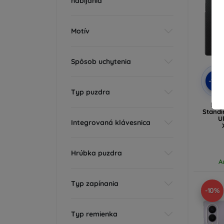
nabíjania
Motív
Spôsob uchytenia
-10
Typ puzdra
Hül
Standi
U
Integrovaná klávesnica
Hrúbka puzdra
A
Typ zapínania
-10%
Typ remienka