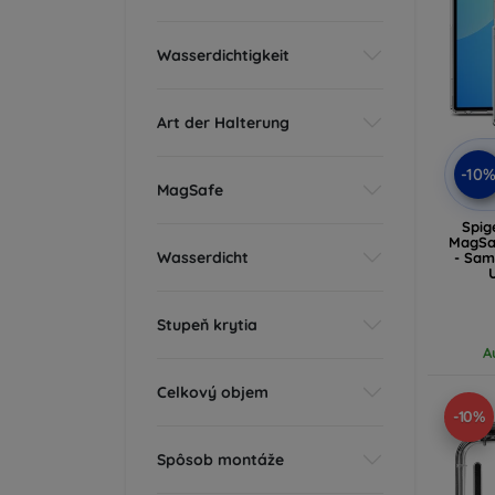
Wasserdichtigkeit
Art der Halterung
-10
MagSafe
Spig
MagSaf
Wasserdicht
- Sam
Stupeň krytia
A
Celkový objem
-10%
Spôsob montáže