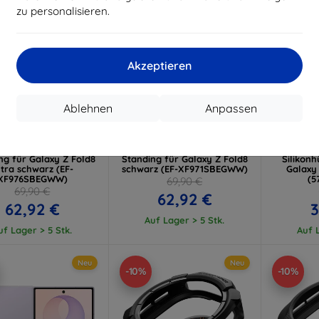
zu personalisieren.
Akzeptieren
Rabatt
Rabatt
R
Ablehnen
Anpassen
%
-10%
-10%
mit
EXTRA10
mit
EXTRA10
m
Gutschein
Gutschein
G
le Samsung Carbon
Hülle Samsung Carbon
Samsun
ng für Galaxy Z Fold8
Standing für Galaxy Z Fold8
Silikonh
ltra schwarz (EF-
schwarz (EF-XF971SBEGWW)
Galaxy 
XF976SBEGWW)
(5
69,90 €
69,90 €
62,92 €
62,92 €
3
Auf Lager > 5 Stk.
uf Lager > 5 Stk.
Auf L
Neu
Neu
-10%
-10%