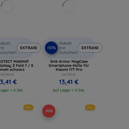
abatt
Rabatt
-10%
it
EXTRA10
mit
EXTRA10
utschein
Gutschein
ROTECT MAGMAT
3mk Armor MagCase
alaxy Z Fold 7 / 8
Smartphone-Hülle für
 matt schwarz
Xiaomi 17T Pro
14,90 €
14,90 €
13,41 €
13,41 €
ager > 5 Stk.
Auf Lager > 5 Stk.
Neu
Neu
-10%