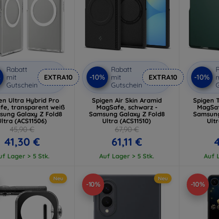
Rabatt
Rabatt
R
%
-10%
-10%
mit
EXTRA10
mit
EXTRA10
m
Gutschein
Gutschein
G
en Ultra Hybrid Pro
Spigen Air Skin Aramid
Spigen 
e, transparent weiß
MagSafe, schwarz -
MagSaf
sung Galaxy Z Fold8
Samsung Galaxy Z Fold8
Samsung
Ultra (ACS11506)
Ultra (ACS11510)
Ult
45,90 €
67,90 €
41,30 €
61,11 €
4
uf Lager > 5 Stk.
Auf Lager > 5 Stk.
Auf L
Neu
Neu
-10%
-10%