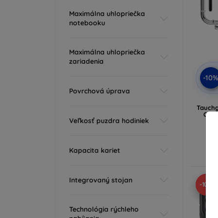
Maximálna uhlopriečka
notebooku
Maximálna uhlopriečka
zariadenia
-10
Povrchová úprava
Tauchg
Osmo
Veľkosť puzdra hodiniek
A
Kapacita kariet
Integrovaný stojan
-10%
Technológia rýchleho