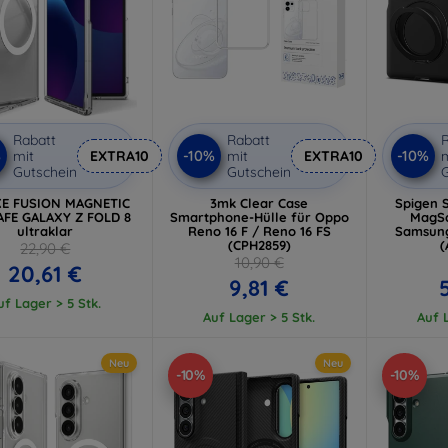
Rabatt
Rabatt
R
%
-10%
-10%
mit
EXTRA10
mit
EXTRA10
m
Gutschein
Gutschein
G
E FUSION MAGNETIC
3mk Clear Case
Spigen 
FE GALAXY Z FOLD 8
Smartphone-Hülle für Oppo
MagSa
ultraklar
Reno 16 F / Reno 16 FS
Samsung
(CPH2859)
(
22,90 €
10,90 €
20,61 €
9,81 €
uf Lager > 5 Stk.
Auf Lager > 5 Stk.
Auf L
Neu
Neu
-10%
-10%