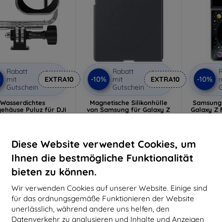
Rabatt
Rabatt
R
%
-10%
-10%
mit
EXTRA10
mit
EXTRA10
m
Gutschein
Gutschein
G
Wasserdichtes
Magnetische Silikonhülle
Samsung F
ehäuse Puluz für DJI
von Samsung für Galaxy Z
Galaxy Z F
 Action 6, bis 60 m
Fold8, schwarz (EF-
FF
EF971CBEGWW)
16,90 €
56,91 €
15,21 €
4
51,22 €
Diese Website verwendet Cookies, um
uf Lager > 5 Stk.
Auf L
Ihnen die bestmögliche Funktionalität
Auf Lager > 5 Stk.
bieten zu können.
Neu
Neu
Wir verwenden Cookies auf unserer Website. Einige sind
-10%
-10%
für das ordnungsgemäße Funktionieren der Website
unerlässlich, während andere uns helfen, den
Datenverkehr zu analysieren und Inhalte und Anzeigen