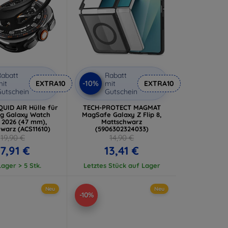
abatt
Rabatt
-10%
it
EXTRA10
mit
EXTRA10
utschein
Gutschein
QUID AIR Hülle für
TECH-PROTECT MAGMAT
g Galaxy Watch
MagSafe Galaxy Z Flip 8,
2 2026 (47 mm),
Mattschwarz
warz (ACS11610)
(5906302324033)
19,90 €
14,90 €
17,91 €
13,41 €
ager > 5 Stk.
Letztes Stück auf Lager
Neu
Neu
-10%