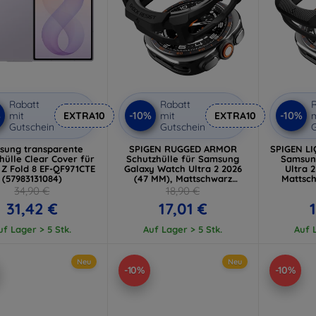
Rabatt
Rabatt
R
%
-10%
-10%
mit
EXTRA10
mit
EXTRA10
m
Gutschein
Gutschein
G
sung transparente
SPIGEN RUGGED ARMOR
SPIGEN LI
hülle Clear Cover für
Schutzhülle für Samsung
Samsun
 Z Fold 8 EF-QF971CTE
Galaxy Watch Ultra 2 2026
Ultra 
(57983131084)
(47 MM), Mattschwarz
Mattsch
(ACS11611)
34,90 €
18,90 €
31,42 €
17,01 €
uf Lager > 5 Stk.
Auf Lager > 5 Stk.
Auf L
Neu
Neu
-10%
-10%