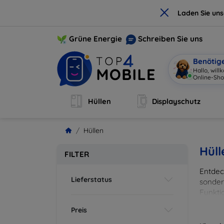
×
Laden Sie un
Grüne Energie
Schreiben Sie uns
Benötig
Ich
|
Hüllen
Displayschutz
Hüllen
Hüll
FILTER
Entdeck
Lieferstatus
sonder
Funkti
und Fa
Preis