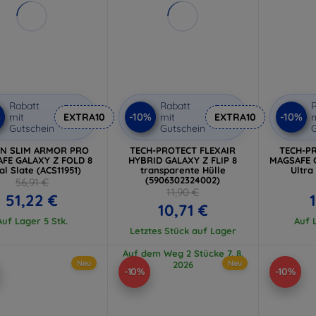
Rabatt
Rabatt
R
%
-10%
-10%
mit
EXTRA10
mit
EXTRA10
m
Gutschein
Gutschein
G
EN SLIM ARMOR PRO
TECH-PROTECT FLEXAIR
TECH-P
FE GALAXY Z FOLD 8
HYBRID GALAXY Z FLIP 8
MAGSAFE G
al Slate (ACS11951)
transparente Hülle
Ultra
(5906302324002)
56,91 €
11,90 €
51,22 €
10,71 €
Auf Lager 5 Stk.
Auf L
Letztes Stück auf Lager
Auf dem Weg 2 Stücke 7. 8.
Neu
Neu
2026
-10%
-10%