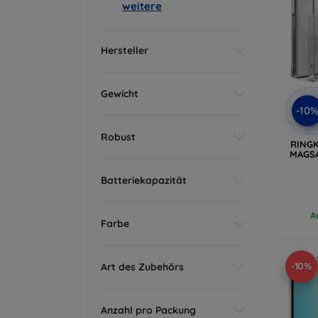
weitere
Hersteller
Gewicht
-10
Robust
RINGK
MAGSA
Batteriekapazität
A
Farbe
-10%
Art des Zubehörs
Anzahl pro Packung