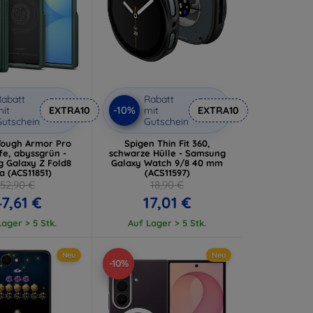
abatt
Rabatt
-10%
it
EXTRA10
mit
EXTRA10
utschein
Gutschein
Tough Armor Pro
Spigen Thin Fit 360,
e, abyssgrün -
schwarze Hülle - Samsung
 Galaxy Z Fold8
Galaxy Watch 9/8 40 mm
ra (ACS11851)
(ACS11597)
52,90 €
18,90 €
7,61 €
17,01 €
ager > 5 Stk.
Auf Lager > 5 Stk.
Neu
Neu
-10%