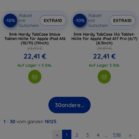
Rabatt
Rabatt
-10%
-10%
mit
EXTRA10
mit
EXTRA10
Gutschein
Gutschein
3mk Hardy TabCase blaue
3mk Hardy TabCase lila Tablet-
Tablet-Hülle für Apple iPad A16
Hülle für Apple iPad A17 Pro (6/7)
(10/11) (11inch)
(8.3inch)
24,89 €
24,89 €
22,41 €
22,41 €
Auf Lager > 5 Stk.
Auf Lager 3 Stk.
30
andere...
1
-
30
vom ganzen
16125
.
2
3
4
538
»
«
1
…