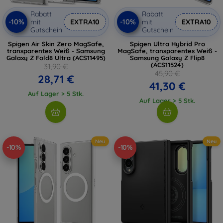
Rabatt
Rabatt
-10%
-10%
mit
EXTRA10
mit
EXTRA10
Gutschein
Gutschein
Spigen Air Skin Zero MagSafe,
Spigen Ultra Hybrid Pro
transparentes Weiß - Samsung
MagSafe, transparentes Weiß -
Galaxy Z Fold8 Ultra (ACS11495)
Samsung Galaxy Z Flip8
(ACS11524)
31,90 €
45,90 €
28,71 €
41,30 €
Auf Lager > 5 Stk.
Auf Lager > 5 Stk.
Neu
Neu
-10%
-10%