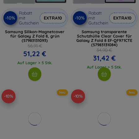
Rabatt
Rabatt
-10%
-10%
mit
EXTRA10
mit
EXTRA10
Gutschein
Gutschein
Samsung Silikon-Magnetcover
Samsung transparente
für Galaxy Z Fold 8, grün
Schutzhülle Clear Cover für
(57983131093)
Galaxy Z Fold 8 EF-QF971CTE
(57983131084)
56,91 €
34,90 €
51,22 €
31,42 €
Auf Lager > 5 Stk.
Auf Lager > 5 Stk.
Neu
Neu
-10%
-10%