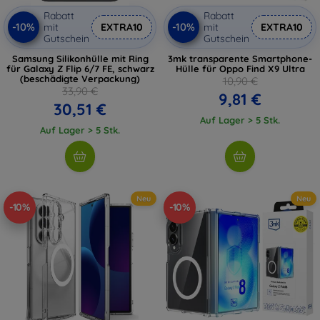
Rabatt
Rabatt
-10%
-10%
mit
EXTRA10
mit
EXTRA10
Gutschein
Gutschein
Samsung Silikonhülle mit Ring
3mk transparente Smartphone-
für Galaxy Z Flip 6/7 FE, schwarz
Hülle für Oppo Find X9 Ultra
(beschädigte Verpackung)
10,90 €
33,90 €
9,81 €
30,51 €
Auf Lager > 5 Stk.
Auf Lager > 5 Stk.
Neu
Neu
-10%
-10%