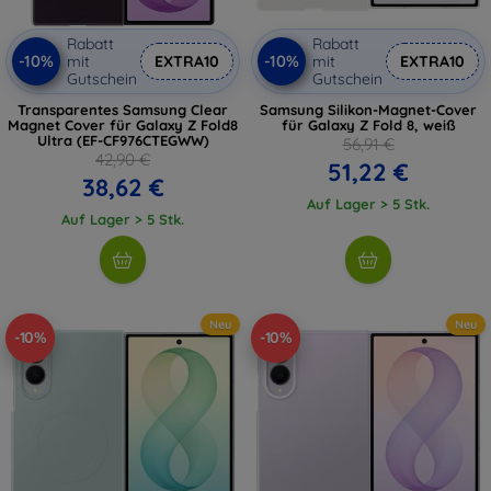
Rabatt
Rabatt
-10%
-10%
mit
EXTRA10
mit
EXTRA10
Gutschein
Gutschein
Transparentes Samsung Clear
Samsung Silikon-Magnet-Cover
Magnet Cover für Galaxy Z Fold8
für Galaxy Z Fold 8, weiß
Ultra (EF-CF976CTEGWW)
56,91 €
42,90 €
51,22 €
38,62 €
Auf Lager > 5 Stk.
Auf Lager > 5 Stk.
Neu
Neu
-10%
-10%