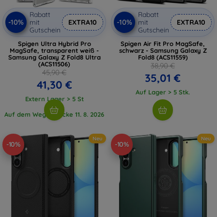
Rabatt
Rabatt
-10%
-10%
mit
EXTRA10
mit
EXTRA10
Gutschein
Gutschein
Spigen Ultra Hybrid Pro
Spigen Air Fit Pro MagSafe,
MagSafe, transparent weiß -
schwarz - Samsung Galaxy Z
Samsung Galaxy Z Fold8 Ultra
Fold8 (ACS11559)
(ACS11506)
38,90 €
45,90 €
35,01 €
41,30 €
Auf Lager > 5 Stk.
Extern Lager > 5 St
Auf dem Weg 1 Stücke 11. 8. 2026
Neu
Neu
-10%
-10%