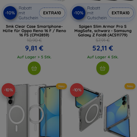
Rabatt
Rabatt
-10%
-10%
mit
EXTRA10
mit
EXTRA10
Gutschein
Gutschein
3mk Clear Case Smartphone-
Spigen Slim Armor Pro S
Hülle für Oppo Reno 16 F / Reno
MagSafe, schwarz - Samsung
16 FS (CPH2859)
Galaxy Z Fold8 (ACS11779)
10,90 €
57,91 €
9,81 €
52,11 €
Auf Lager > 5 Stk.
Auf Lager 4 Stk.
Neu
Neu
-10%
-10%