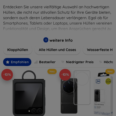
Entdecken Sie unsere vielfältige Auswahl an hochwertigen
Hüllen, die nicht nur stilvollen Schutz für Ihre Geräte bieten,
sondern auch deren Lebensdauer verlängern. Egal ob für
Smartphones, Tablets oder Laptops, unsere Hüllen vereinen
Funktionalität und Design, um Ihren Ansprüchen gerecht zu
werden. Wählen Sie aus einer Vielzahl von Materialien und
Farben, um Ihren persönlichen Stil perfekt zu
weitere Info
unterstreichen.
Klapphüllen
Alle Hüllen und Cases
Wasserfeste Hül
Empfohlen
Bestseller
Niedrigster Preis
Höchste
Neu
Neu
-10%
-10%