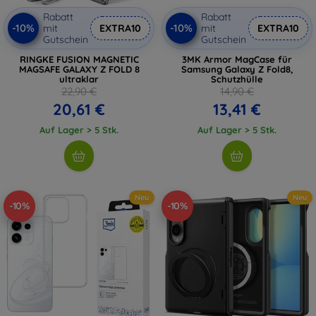
Rabatt
Rabatt
-10%
-10%
mit
EXTRA10
mit
EXTRA10
Gutschein
Gutschein
RINGKE FUSION MAGNETIC
3MK Armor MagCase für
MAGSAFE GALAXY Z FOLD 8
Samsung Galaxy Z Fold8,
ultraklar
Schutzhülle
22,90 €
14,90 €
20,61 €
13,41 €
Auf Lager > 5 Stk.
Auf Lager > 5 Stk.
Neu
Neu
-10%
-10%