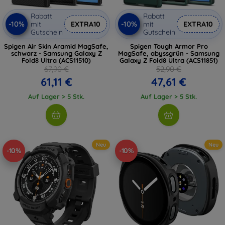
Rabatt
Rabatt
-10%
-10%
mit
EXTRA10
mit
EXTRA10
Gutschein
Gutschein
Spigen Air Skin Aramid MagSafe,
Spigen Tough Armor Pro
schwarz - Samsung Galaxy Z
MagSafe, abyssgrün - Samsung
Fold8 Ultra (ACS11510)
Galaxy Z Fold8 Ultra (ACS11851)
67,90 €
52,90 €
61,11 €
47,61 €
Auf Lager > 5 Stk.
Auf Lager > 5 Stk.
Neu
Neu
-10%
-10%