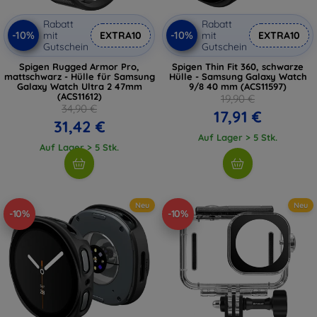
Rabatt
Rabatt
-10%
-10%
mit
EXTRA10
mit
EXTRA10
Gutschein
Gutschein
Spigen Rugged Armor Pro,
Spigen Thin Fit 360, schwarze
mattschwarz - Hülle für Samsung
Hülle - Samsung Galaxy Watch
Galaxy Watch Ultra 2 47mm
9/8 40 mm (ACS11597)
(ACS11612)
19,90 €
34,90 €
17,91 €
31,42 €
Auf Lager > 5 Stk.
Auf Lager > 5 Stk.
Neu
Neu
-10%
-10%