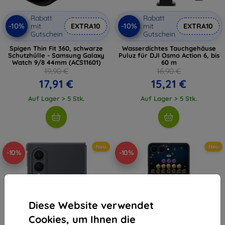
Rabatt
Rabatt
-10%
-10%
mit
EXTRA10
mit
EXTRA10
Gutschein
Gutschein
Spigen Thin Fit 360, schwarze
Wasserdichtes Tauchgehäuse
Schutzhülle - Samsung Galaxy
Puluz für DJI Osmo Action 6, bis
Watch 9/8 44mm (ACS11601)
60 m
19,90 €
16,90 €
17,91 €
15,21 €
Auf Lager > 5 Stk.
Auf Lager > 5 Stk.
Neu
Neu
-10%
-10%
Diese Website verwendet
Cookies, um Ihnen die