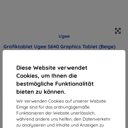
Ugee
Grafiktablet Ugee S640 Graphics Tablet (Beige)
Produktbeschreibung
34,90 €
Diese Website verwendet
31,42 €
Cookies, um Ihnen die
bestmögliche Funktionalität
ohne MWSt
26,40 €
bieten zu können.
In den
Rabatt mit Gutschein
-10%
Wir verwenden Cookies auf unserer Website.
EXTRA10
Warenkorb
Einige sind für das ordnungsgemäße
Funktionieren der Website unerlässlich,
während andere uns helfen, den Datenverkehr
ausverkauft
zu analysieren und Inhalte und Anzeigen zu