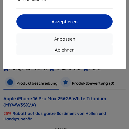
ausverkauft
Akzeptieren
ausverkauft
Anpassen
Hersteller
Apple
Ablehnen
Produktnummer
MYWW3SX/A
EAN
0195949805974
Handys und Tablets
Mobiltelefone
iPhone
Produktbeschreibung
Produktbewertung (0)
Apple iPhone 16 Pro Max 256GB White Titanium
(MYWW3SX/A)
25%
Rabatt auf das ganze Sortiment von Hüllen und
Handyzubehör