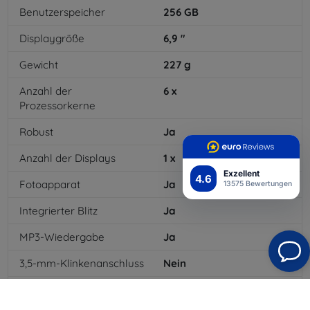
Benutzerspeicher
256
GB
Displaygröße
6,9
"
Gewicht
227
g
Anzahl der
6
x
Prozessorkerne
Robust
Ja
Anzahl der Displays
1
x
Exzellent
4.6
Fotoapparat
Ja
13575 Bewertungen
Integrierter Blitz
Ja
MP3-Wiedergabe
Ja
3,5-mm-Klinkenanschluss
Nein
NFC
Ja