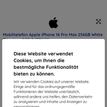
Mobiltelefon Apple iPhone 16 Pro Max 256GB White
Titanium (MYWW3SX/A)
Kaufen Sie dieses Gerät und erhalten Sie
25%
Diese Website verwendet
Rabatt
auf sämtliches Zubehör dafür!
Cookies, um Ihnen die
bestmögliche Funktionalität
Endpreis
1.450,90 €
bieten zu können.
1.036,71 €
Wir verwenden Cookies auf unserer Website.
Einige sind für das ordnungsgemäße
Funktionieren der Website unerlässlich,
In den
Rabatt mit Gutschein
-10%
während andere uns helfen, den Datenverkehr
EXTRA10
Warenkorb
zu analysieren und Inhalte und Anzeigen zu
personalisieren.