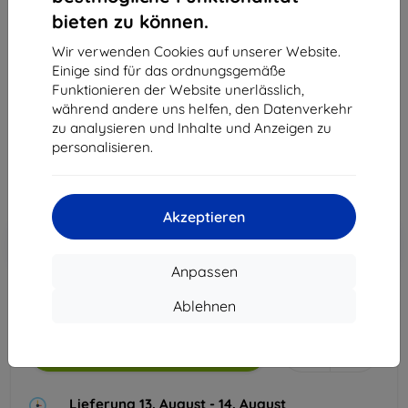
Spigen Wall Mount STL310, white - Starlink (3rd
bieten zu können.
Gen) (AMP09408)
Wir verwenden Cookies auf unserer Website.
Geeignet für:
Uni
Einige sind für das ordnungsgemäße
Funktionieren der Website unerlässlich,
Produktbeschreibung
während andere uns helfen, den Datenverkehr
71,90 €
zu analysieren und Inhalte und Anzeigen zu
64,71 €
personalisieren.
ohne MWSt
54,38 €
Akzeptieren
In den
Rabatt mit Gutschein
-10%
EXTRA10
Warenkorb
Anpassen
Ablehnen
Auf Lager 4 Stk.
In den Warenkorb
Lieferung 13. August - 14. August