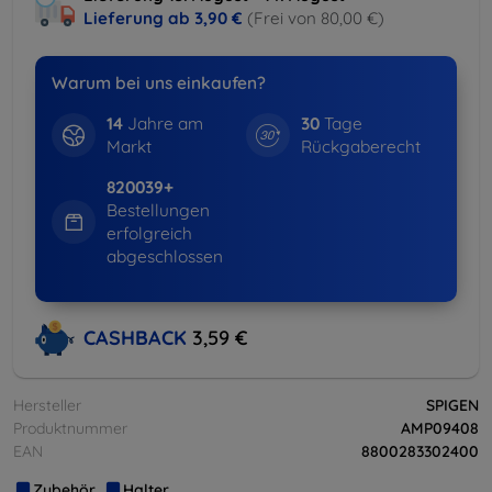
Lieferung ab
3,90 €
(Frei von 80,00 €)
Warum bei uns einkaufen?
14
Jahre am
30
Tage
Markt
Rückgaberecht
820039+
Bestellungen
erfolgreich
abgeschlossen
CASHBACK
3,59 €
Hersteller
SPIGEN
Produktnummer
AMP09408
EAN
8800283302400
Zubehör
Halter