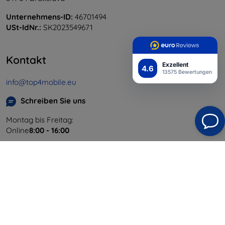
Unternehmens-ID:
46701494
USt-IdNr.:
SK2023549671
Kontakt
Exzellent
4.6
13575 Bewertungen
info@top4mobile.eu
Schreiben Sie uns
Montag bis Freitag:
Online
8:00 - 16:00
Samstag und Sonntag:
Offline
Einkaufen
Versand & Zahlung