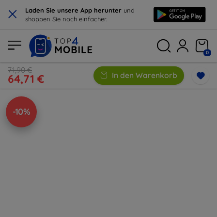
×
Laden Sie unsere App herunter
und
shoppen Sie noch einfacher.
0
71,90 €
In den Warenkorb
64,71 €
-10%