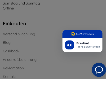
Samstag und Sonntag:
Offline
Einkaufen
Versand & Zahlung
Blog
Exzellent
4.6
13575 Bewertungen
Cashback
Widerrufsbelehrung
Reklamation
Kontakt
Information
Unsere Marken