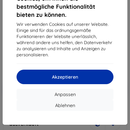
bestmögliche Funktionalität
bieten zu können.
Wir verwenden Cookies auf unserer Website.
Einige sind für das ordnungsgemäße
Funktionieren der Website unerlässlich,
Ladegerät OTTERBOX POWERPACK 10000 mAh
während andere uns helfen, den Datenverkehr
USBC+USBA 2X5V/2.4A/12W (78-51764)
zu analysieren und Inhalte und Anzeigen zu
5,90 €
personalisieren.
5,31 €
ohne MWSt
4,46 €
Akzeptieren
In den
Rabatt mit Gutschein
-10%
EXTRA10
Warenkorb
Anpassen
Ablehnen
ausverkauft
ausverkauft