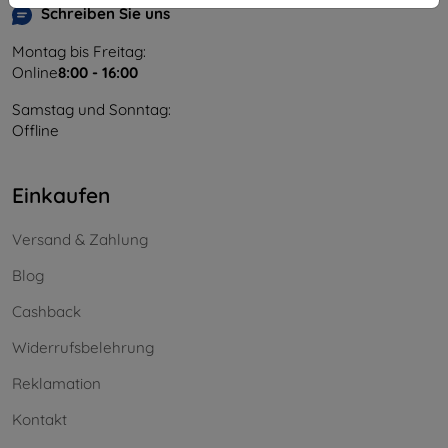
Schreiben Sie uns
Montag bis Freitag:
Online
8:00 - 16:00
Samstag und Sonntag:
Offline
Einkaufen
Versand & Zahlung
Blog
Cashback
Widerrufsbelehrung
Reklamation
Kontakt