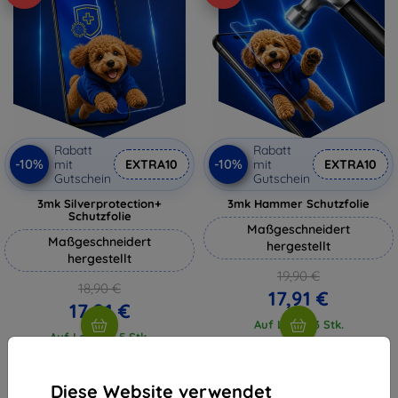
Rabatt
Rabatt
-10%
-10%
mit
EXTRA10
mit
EXTRA10
Gutschein
Gutschein
3mk Silverprotection+
3mk Hammer Schutzfolie
Schutzfolie
Maßgeschneidert
Maßgeschneidert
hergestellt
hergestellt
19,90 €
18,90 €
17,91 €
17,01 €
Auf Lager 3 Stk.
Auf Lager > 5 Stk.
Diese Website verwendet