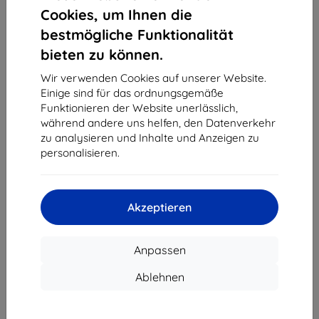
1
-
4
vom ganzen
4
.
Cookies, um Ihnen die
bestmögliche Funktionalität
«
1
»
bieten zu können.
Wir verwenden Cookies auf unserer Website.
Einige sind für das ordnungsgemäße
Funktionieren der Website unerlässlich,
während andere uns helfen, den Datenverkehr
zu analysieren und Inhalte und Anzeigen zu
personalisieren.
Shield-Sk s.r.o.
Ulica Rudolfa Mocka 3750/2A
841 04 Bratislava
Akzeptieren
Unternehmens-ID:
46701494
USt-IdNr.:
SK2023549671
Anpassen
Kontakt
Ablehnen
info@top4mobile.eu