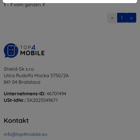
1
-
7
vom ganzen
7
.
«
1
»
Shield-Sk s.r.o.
Ulica Rudolfa Mocka 3750/2A
841 04 Bratislava
Unternehmens-ID:
46701494
USt-IdNr.:
SK2023549671
Kontakt
info@top4mobile.eu