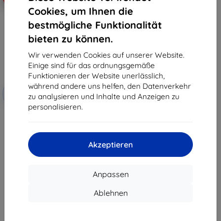
Cookies, um Ihnen die
bestmögliche Funktionalität
bieten zu können.
Wir verwenden Cookies auf unserer Website.
Einige sind für das ordnungsgemäße
Funktionieren der Website unerlässlich,
Rabatt
während andere uns helfen, den Datenverkehr
-10%
mit
EXTRA10
zu analysieren und Inhalte und Anzeigen zu
Gutschein
personalisieren.
3MK FlexibleGlass Microsoft
Surface Go 2 Hybridglas
15,90 €
14,30 €
Akzeptieren
Auf Lager > 5 Stk.
Anpassen
Ablehnen