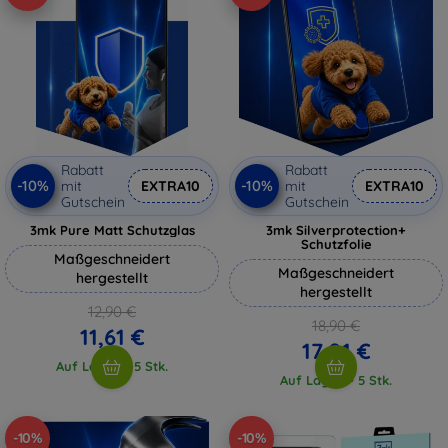
Rabatt
Rabatt
-10%
-10%
mit
EXTRA10
mit
EXTRA10
Gutschein
Gutschein
3mk Pure Matt Schutzglas
3mk Silverprotection+
Schutzfolie
Maßgeschneidert
Maßgeschneidert
hergestellt
hergestellt
12,90 €
18,90 €
11,61 €
17,01 €
Auf Lager > 5 Stk.
Auf Lager > 5 Stk.
-10%
-10%