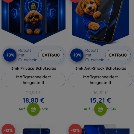
Rabatt
Rabatt
-10%
-10%
mit
EXTRA10
mit
EXTRA10
Gutschein
Gutschein
3mk Privacy Schutzglas
3mk Anti-Shock Schutzglas
Maßgeschneidert
Maßgeschneidert
hergestellt
hergestellt
20,90 €
16,90 €
18,80 €
15,21 €
Auf Lager 3 Stk.
Auf Lager > 5 Stk.
-10%
-10%