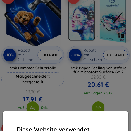
Rabatt
Rabatt
-10%
-10%
mit
EXTRA10
mit
EXTRA10
Gutschein
Gutschein
3mk Hammer Schutzfolie
3mk Paper Feeling Schutzfolie
für Microsoft Surface Go 2
Maßgeschneidert
22,90 €
hergestellt
20,61 €
19,90 €
Auf Lager 2 Stk.
17,91 €
Auf Lager 4 Stk.
Diese Website verwendet
-10%