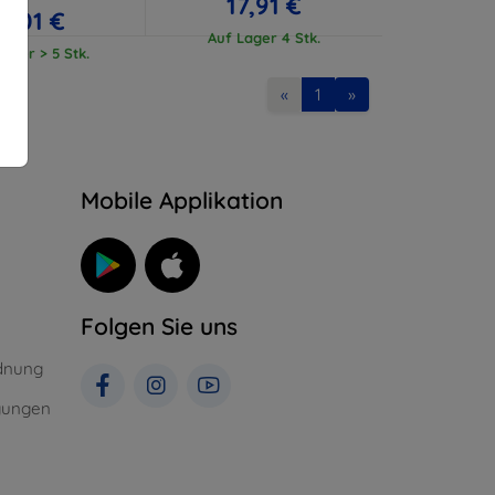
17,91 €
17,01 €
Auf Lager 4 Stk.
ager > 5 Stk.
«
1
»
n
Mobile Applikation
Folgen Sie uns
dnung
gungen