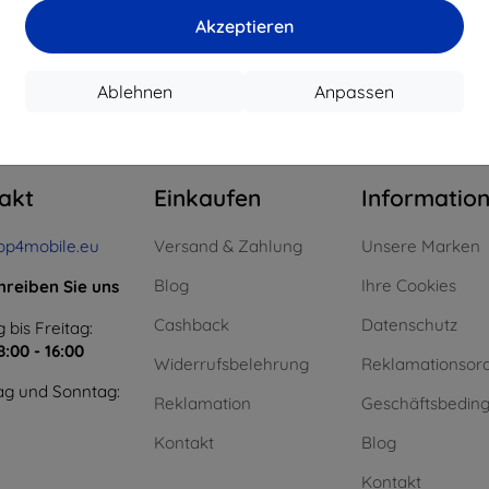
15,21 €
11,61 €
Akzeptieren
uf Lager > 5 Stk.
Auf Lager > 5 Stk.
Auf L
Ablehnen
Anpassen
m ganzen
4
.
akt
Einkaufen
Informatio
op4mobile.eu
Versand & Zahlung
Unsere Marken
Blog
Ihre Cookies
hreiben Sie uns
Cashback
Datenschutz
 bis Freitag:
8:00 - 16:00
Widerrufsbelehrung
Reklamationsor
g und Sonntag:
Reklamation
Geschäftsbedin
Kontakt
Blog
Kontakt