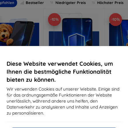
pfohlen
Bestseller
Niedrigster Preis
Höchster Preis
-10%
-10%
Diese Website verwendet Cookies, um
Ihnen die bestmögliche Funktionalität
bieten zu können.
Rabatt
Rabatt
R
%
-10%
-10%
mit
EXTRA10
mit
EXTRA10
m
Wir verwenden Cookies auf unserer Website. Einige sind
Gutschein
Gutschein
G
für das ordnungsgemäße Funktionieren der Website
nti-Shock Schutzglas
3mk Pure Matt Schutzglas
3mk Si
unerlässlich, während andere uns helfen, den
S
Datenverkehr zu analysieren und Inhalte und Anzeigen
aßgeschneidert
Maßgeschneidert
Maßg
hergestellt
hergestellt
zu personalisieren.
h
16,90 €
12,90 €