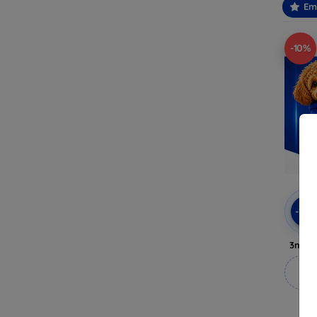
Em
-10%
-10
3mk A
M