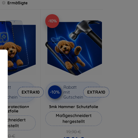
Ermäßigte
-10%
abatt
Rabatt
-10%
it
EXTRA10
mit
EXTRA10
utschein
Gutschein
lverprotection+
3mk Hammer Schutzfolie
chutzfolie
Maßgeschneidert
eschneidert
hergestellt
ergestellt
19,90 €
18,90 €