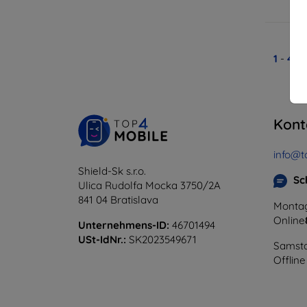
A
1
-
4
vo
Kont
info@t
Shield-Sk s.r.o.
Sc
Ulica Rudolfa Mocka 3750/2A
841 04 Bratislava
Montag
Online
Unternehmens-ID:
46701494
USt-IdNr.:
SK2023549671
Samsta
Offline