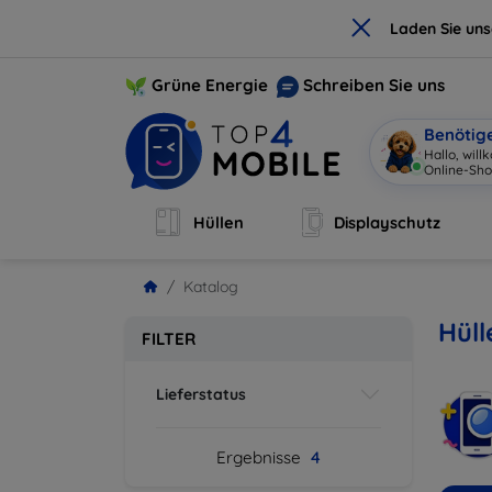
×
Laden Sie un
Grüne Energie
Schreiben Sie uns
Benötig
Hallo, wil
Online-Sho
Hüllen
Displayschutz
Katalog
Hül
FILTER
Lieferstatus
Ergebnisse
4