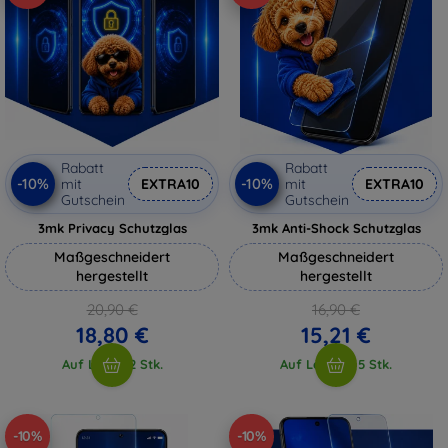
Rabatt
Rabatt
-10%
-10%
mit
EXTRA10
mit
EXTRA10
Gutschein
Gutschein
3mk Privacy Schutzglas
3mk Anti-Shock Schutzglas
Maßgeschneidert
Maßgeschneidert
hergestellt
hergestellt
20,90 €
16,90 €
18,80 €
15,21 €
Auf Lager 2 Stk.
Auf Lager > 5 Stk.
-10%
-10%