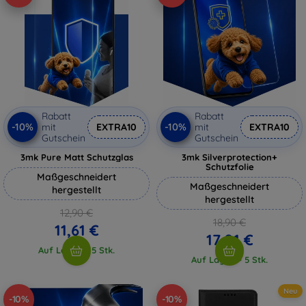
Rabatt
Rabatt
-10%
-10%
mit
EXTRA10
mit
EXTRA10
Gutschein
Gutschein
3mk Pure Matt Schutzglas
3mk Silverprotection+
Schutzfolie
Maßgeschneidert
Maßgeschneidert
hergestellt
hergestellt
12,90 €
18,90 €
11,61 €
17,01 €
Auf Lager > 5 Stk.
Auf Lager > 5 Stk.
Neu
-10%
-10%