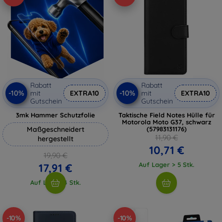
Rabatt
Rabatt
-10%
-10%
mit
EXTRA10
mit
EXTRA10
Gutschein
Gutschein
3mk Hammer Schutzfolie
Taktische Field Notes Hülle für
Motorola Moto G37, schwarz
Maßgeschneidert
(57983131176)
11,90 €
hergestellt
10,71 €
19,90 €
Auf Lager > 5 Stk.
17,91 €
Auf Lager 4 Stk.
-10%
-10%