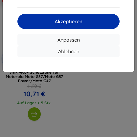
Akzeptieren
Anpassen
Ablehnen
Rabatt
-10%
mit
EXTRA10
Gutschein
3mk ARC+ Schutzfolie für
Motorola Moto G37/Moto G37
Power/Moto G47
11,90 €
10,71 €
Auf Lager > 5 Stk.