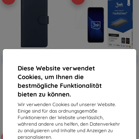
Rabatt
Rabatt
-10%
-10%
mit
EXTRA10
mit
EXTRA10
Gutschein
Gutschein
Diese Website verwendet
Taktische Field Notes für
Hybridglas 3MK FlexibleGlass für
Cookies, um Ihnen die
Motorola Moto G37 blau
Motorola Moto G37 / Moto G37
(57983129817)
Power / Moto G47 ()
bestmögliche Funktionalität
11,90 €
11,90 €
10,71 €
10,71 €
bieten zu können.
Auf Lager > 5 Stk.
Auf Lager 4 Stk.
Wir verwenden Cookies auf unserer Website.
Einige sind für das ordnungsgemäße
Funktionieren der Website unerlässlich,
während andere uns helfen, den Datenverkehr
zu analysieren und Inhalte und Anzeigen zu
personalisieren.
-10%