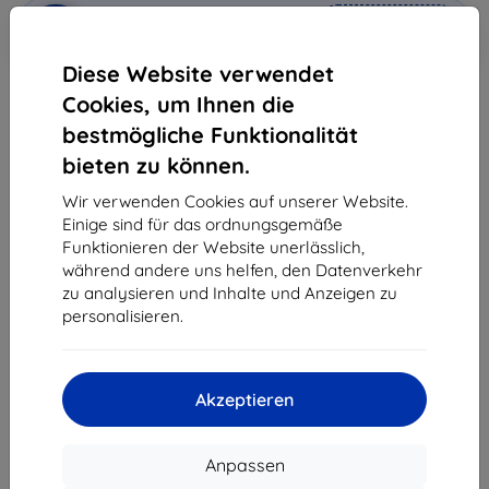
In den
Rabatt mit Gutschein
-10%
EXTRA10
Warenkorb
Diese Website verwendet
Cookies, um Ihnen die
Auf Lager > 5 Stk.
bestmögliche Funktionalität
-
+
bieten zu können.
Wir verwenden Cookies auf unserer Website.
Einige sind für das ordnungsgemäße
In den Warenkorb
Funktionieren der Website unerlässlich,
während andere uns helfen, den Datenverkehr
Massenrabatt
zu analysieren und Inhalte und Anzeigen zu
personalisieren.
2Stck.
10%
11,61 €/Stck.
3Stck.+
15%
10,96 €/Stck.
Akzeptieren
Lieferung 14. August - 17. August
Lieferung ab
3,90 €
(Frei von 80,00 €)
Anpassen