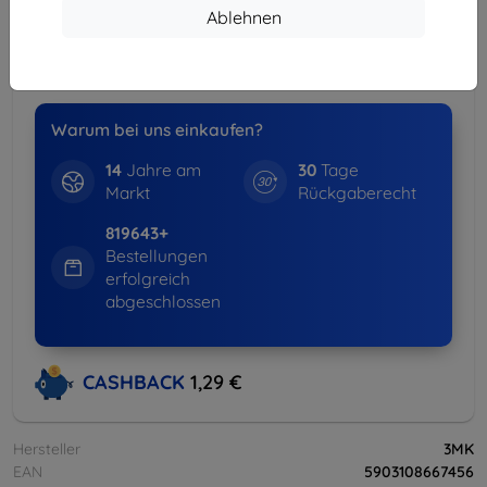
Spar-Set
Ablehnen
-15%
Hüllen + Displayschutz
weitere Info
Warum bei uns einkaufen?
14
Jahre am
30
Tage
Markt
Rückgaberecht
819643+
Bestellungen
erfolgreich
abgeschlossen
CASHBACK
1,29 €
Hersteller
3MK
EAN
5903108667456