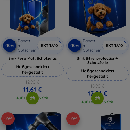
Rabatt
Rabatt
-10%
-10%
mit
EXTRA10
mit
EXTRA10
Gutschein
Gutschein
3mk Pure Matt Schutzglas
3mk Silverprotection+
Schutzfolie
Maßgeschneidert
Maßgeschneidert
hergestellt
hergestellt
12,90 €
18,90 €
11,61 €
17,01 €
Auf Lager > 5 Stk.
Auf Lager > 5 Stk.
-10%
-10%