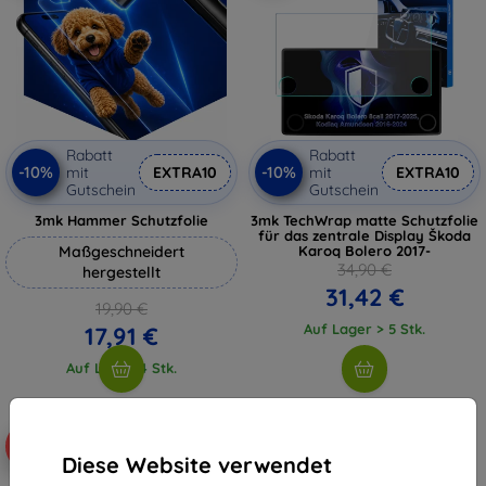
Rabatt
Rabatt
-10%
-10%
mit
EXTRA10
mit
EXTRA10
Gutschein
Gutschein
3mk Hammer Schutzfolie
3mk TechWrap matte Schutzfolie
für das zentrale Display Škoda
Maßgeschneidert
Karoq Bolero 2017-
34,90 €
hergestellt
31,42 €
19,90 €
Auf Lager > 5 Stk.
17,91 €
Auf Lager 4 Stk.
-10%
Diese Website verwendet