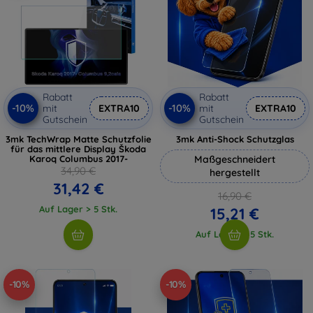
Rabatt
Rabatt
-10%
-10%
mit
EXTRA10
mit
EXTRA10
Gutschein
Gutschein
3mk TechWrap Matte Schutzfolie
3mk Anti-Shock Schutzglas
für das mittlere Display Škoda
Karoq Columbus 2017-
Maßgeschneidert
34,90 €
hergestellt
31,42 €
16,90 €
Auf Lager > 5 Stk.
15,21 €
Auf Lager > 5 Stk.
-10%
-10%