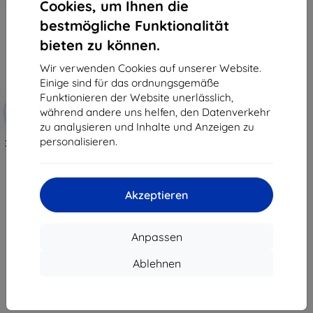
Cookies, um Ihnen die
bestmögliche Funktionalität
bieten zu können.
Wir verwenden Cookies auf unserer Website.
Einige sind für das ordnungsgemäße
Funktionieren der Website unerlässlich,
Rabatt
während andere uns helfen, den Datenverkehr
-10%
mit
EXTRA10
Gutschein
zu analysieren und Inhalte und Anzeigen zu
personalisieren.
3mk TechWrap matte Schutzfolie
für Mitteldisplay Škoda Karoq
Sportline
34,90 €
31,42 €
Akzeptieren
Auf Lager 4 Stk.
Anpassen
Ablehnen
1
-
7
vom ganzen
7
.