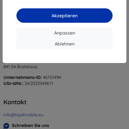
«
1
»
Akzeptieren
Anpassen
Ablehnen
Shield-Sk s.r.o.
Ulica Rudolfa Mocka 3750/2A
841 04 Bratislava
Unternehmens-ID:
46701494
USt-IdNr.:
SK2023549671
Kontakt
info@top4mobile.eu
Schreiben Sie uns