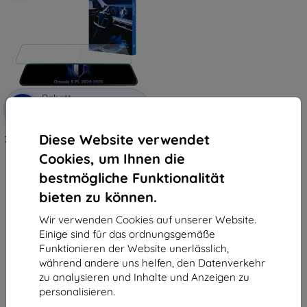
Rabatt
-10%
mit
EXTRA10
Gutschein
Diese Website verwendet
3mk TechWrap matte Schutzfolie
für das zentrale Display des
Cookies, um Ihnen die
Omoda 5 FL 2024-2025
47,90 €
bestmögliche Funktionalität
43,11 €
bieten zu können.
Auf Lager > 5 Stk.
Wir verwenden Cookies auf unserer Website.
Einige sind für das ordnungsgemäße
Funktionieren der Website unerlässlich,
während andere uns helfen, den Datenverkehr
zu analysieren und Inhalte und Anzeigen zu
personalisieren.
1
-
5
vom ganzen
5
.