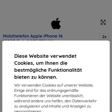
Mobiltelefon Apple iPhone 16
2x
128GB Pink (MYEA3SX/A)
Diese Website verwendet
Kaufen Sie dieses Gerät und erhalten Sie
25%
Cookies, um Ihnen die
Rabatt
auf sämtliches Zubehör dafür!
bestmögliche Funktionalität
Endpreis
bieten zu können.
950,90 €
Wir verwenden Cookies auf unserer Website.
613,71 €
Einige sind für das ordnungsgemäße
Funktionieren der Website unerlässlich,
während andere uns helfen, den Datenverkehr
In den
Rabatt mit Gutschein
-10%
zu analysieren und Inhalte und Anzeigen zu
EXTRA10
Warenkorb
personalisieren.