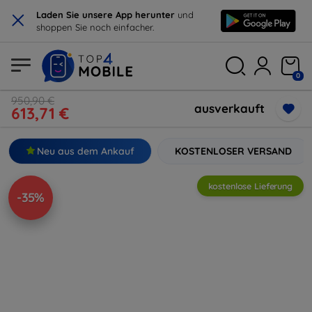
×
Laden Sie unsere App herunter
und
shoppen Sie noch einfacher.
0
950,90 €
ausverkauft
613,71 €
Neu aus dem Ankauf
KOSTENLOSER VERSAND
kostenlose Lieferung
-35%