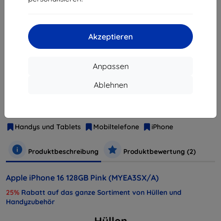
ausverkauft
Akzeptieren
ausverkauft
Anpassen
Ablehnen
Hersteller
Apple
Produktnummer
MYEA3SX/A
EAN
195949822292
Handys und Tablets
Mobiltelefone
iPhone
Produktbeschreibung
Produktbewertung (2)
Apple iPhone 16 128GB Pink (MYEA3SX/A)
25%
Rabatt auf das ganze Sortiment von Hüllen und
Handyzubehör
Hüllen