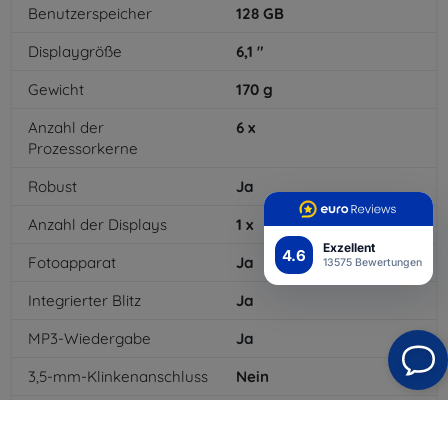
Benutzerspeicher
128
GB
Displaygröße
6,1
"
Gewicht
170
g
Anzahl der
6
x
Prozessorkerne
Robust
Ja
Anzahl der Displays
1
x
Exzellent
4.6
Fotoapparat
Ja
13575 Bewertungen
Integrierter Blitz
Ja
MP3-Wiedergabe
Ja
3,5-mm-Klinkenanschluss
Nein
NFC
Ja