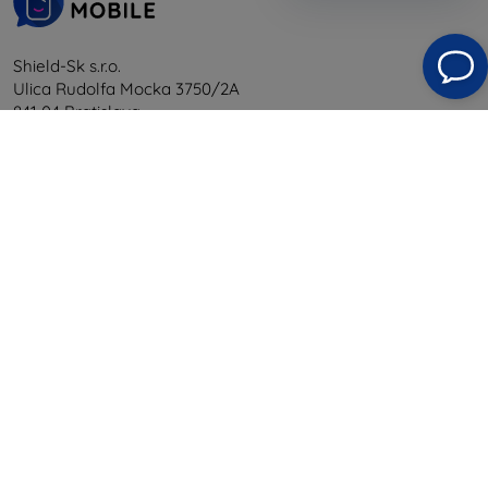
Shield-Sk s.r.o.
Ulica Rudolfa Mocka 3750/2A
841 04 Bratislava
Unternehmens-ID:
46701494
USt-IdNr.:
SK2023549671
Kontakt
info@top4mobile.eu
Schreiben Sie uns
Montag bis Freitag:
Online
8:00 - 16:00
Samstag und Sonntag:
Offline