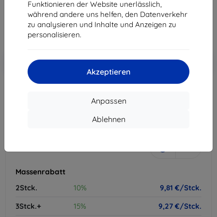
10,90 €
Funktionieren der Website unerlässlich,
9,81 €
während andere uns helfen, den Datenverkehr
zu analysieren und Inhalte und Anzeigen zu
ohne MWSt
8,24 €
personalisieren.
In den
Rabatt mit Gutschein
-10%
EXTRA10
Warenkorb
Akzeptieren
Anpassen
ausverkauft
-
+
Ablehnen
ausverkauft
Massenrabatt
2Stck.
10%
9,81 €/Stck.
3Stck.+
15%
9,27 €/Stck.