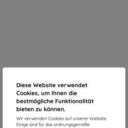
Diese Website verwendet
Cookies, um Ihnen die
Schutzfolie 3MK Foil ARC SE Realme 7 Foil
FullScreen
bestmögliche Funktionalität
bieten zu können.
Geeignet für:
Realme 7
Wir verwenden Cookies auf unserer Website.
Produktbeschreibung
Einige sind für das ordnungsgemäße