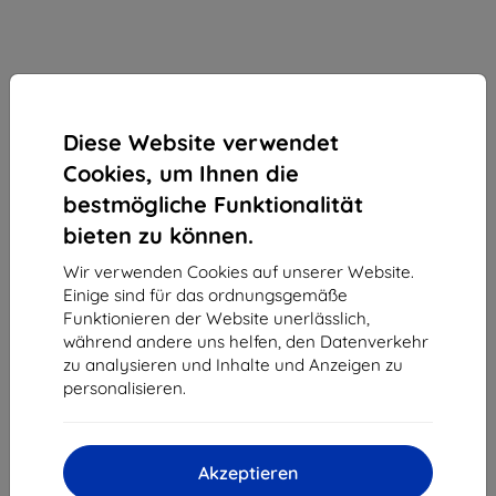
Diese Website verwendet
Cookies, um Ihnen die
bestmögliche Funktionalität
bieten zu können.
Wir verwenden Cookies auf unserer Website.
Einige sind für das ordnungsgemäße
Schutzfolie 3MK Foil ARC 3D Fullscreen Samsung
Funktionieren der Website unerlässlich,
G928 S6 Edge+front, back, sides
während andere uns helfen, den Datenverkehr
zu analysieren und Inhalte und Anzeigen zu
Geeignet für:
Samsung Galaxy S6 Edge+
personalisieren.
Produktbeschreibung
16,90 €
15,21 €
Akzeptieren