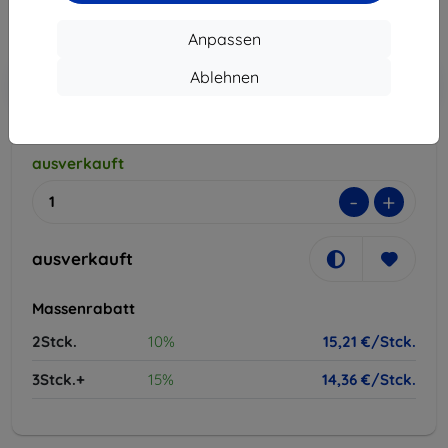
ohne MWSt
12,78 €
Anpassen
In den
Rabatt mit Gutschein
Ablehnen
-10%
EXTRA10
Warenkorb
ausverkauft
-
+
ausverkauft
Massenrabatt
2Stck.
10%
15,21 €/Stck.
3Stck.+
15%
14,36 €/Stck.