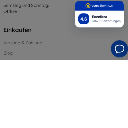
Samstag und Sonntag:
Offline
Exzellent
4.6
13576 Bewertungen
Einkaufen
Versand & Zahlung
Blog
Cashback
Widerrufsbelehrung
Reklamation
Kontakt
Information
Unsere Marken