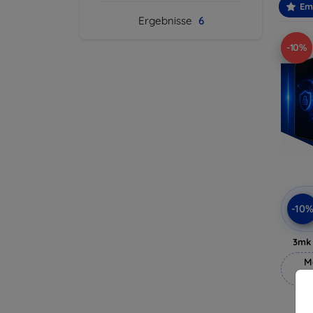
Em
Ergebnisse
6
-10%
-10
3mk 
M