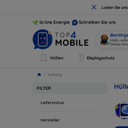
×
Laden Sie un
Grüne Energie
Schreiben Sie uns
Benötig
Hallo, wil
Online-Sho
Hüllen
Displayschutz
Katalog
Hüll
FILTER
Lieferstatus
Hersteller