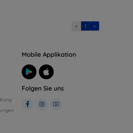
«
1
»
n
Mobile Applikation
Folgen Sie uns
dnung
gungen