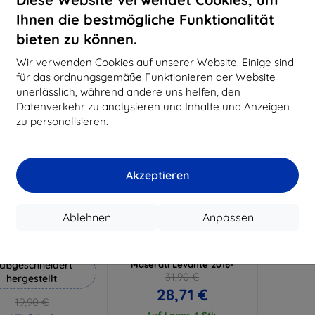
18,80 €
15,21 €
Ihnen die bestmögliche Funktionalität
Auf Lager 3 Stk.
Auf Lager > 5 Stk.
Auf L
bieten zu können.
-10%
Wir verwenden Cookies auf unserer Website. Einige sind
für das ordnungsgemäße Funktionieren der Website
unerlässlich, während andere uns helfen, den
Datenverkehr zu analysieren und Inhalte und Anzeigen
zu personalisieren.
Akzeptieren
Rabatt
Rabatt
%
-10%
mit
EXTRA10
mit
EXTRA10
Ablehnen
Anpassen
Gutschein
Gutschein
Hammer Schutzfolie
3mk TechWrap Matte Center
Display Schutzfolie für
aßgeschneidert
Maserati Levante 2016-
31,90 €
hergestellt
28,71 €
19,90 €
Auf Lager 4 Stk.