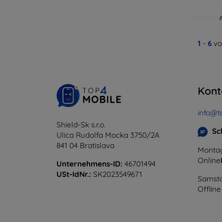
1
-
6
vo
Kont
info@t
Shield-Sk s.r.o.
Sc
Ulica Rudolfa Mocka 3750/2A
841 04 Bratislava
Montag
Online
Unternehmens-ID:
46701494
USt-IdNr.:
SK2023549671
Samsta
Offline