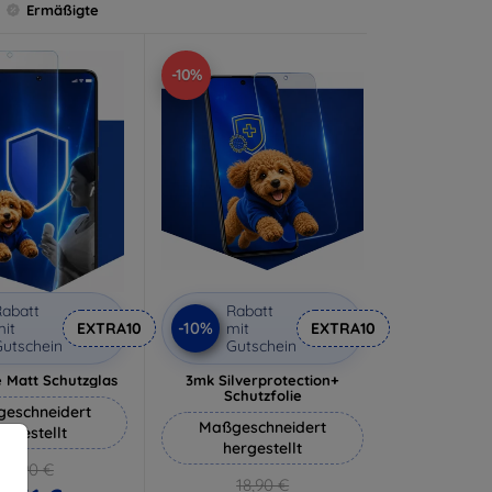
Ermäßigte
-10%
abatt
Rabatt
-10%
it
EXTRA10
mit
EXTRA10
utschein
Gutschein
 Matt Schutzglas
3mk Silverprotection+
Schutzfolie
eschneidert
Maßgeschneidert
ergestellt
hergestellt
12,90 €
18,90 €