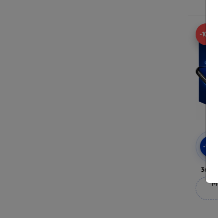
-10%
-10
3mk 
M