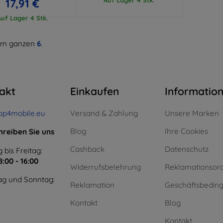
17,91 €
Auf Lager 4 Stk.
m ganzen
6
.
akt
Einkaufen
Informatio
op4mobile.eu
Versand & Zahlung
Unsere Marken
Blog
Ihre Cookies
hreiben Sie uns
Cashback
Datenschutz
 bis Freitag:
8:00 - 16:00
Widerrufsbelehrung
Reklamationsor
g und Sonntag:
Reklamation
Geschäftsbedin
Kontakt
Blog
Kontakt