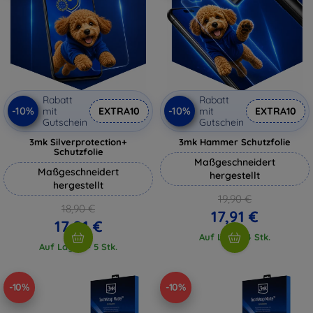
Rabatt
Rabatt
-10%
-10%
mit
EXTRA10
mit
EXTRA10
Gutschein
Gutschein
3mk Silverprotection+
3mk Hammer Schutzfolie
Schutzfolie
Maßgeschneidert
Maßgeschneidert
hergestellt
hergestellt
19,90 €
18,90 €
17,91 €
17,01 €
Auf Lager 4 Stk.
Auf Lager > 5 Stk.
-10%
-10%