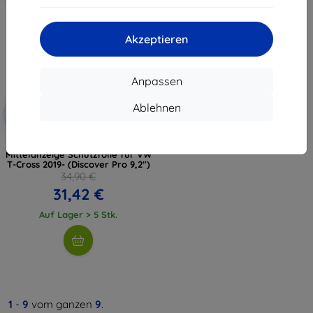
Akzeptieren
Anpassen
Rabatt
Ablehnen
-10%
mit
EXTRA10
Gutschein
3mk TechWrap Matte
Mittelanzeige Schutzfolie für VW
T-Cross 2019- (Discover Pro 9,2")
34,90 €
31,42 €
Auf Lager > 5 Stk.
1
-
9
vom ganzen
9
.