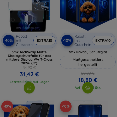
Rabatt
Rabatt
-10%
-10%
mit
EXTRA10
mit
EXTRA10
Gutschein
Gutschein
3mk TechWrap Matte
3mk Privacy Schutzglas
Displayschutzfolie für das
mittlere Display VW T-Cross
Maßgeschneidert
2024- (8")
hergestellt
34,90 €
31,42 €
20,90 €
18,80 €
Letztes Stück auf Lager
Auf Lager 3 Stk.
-10%
-10%