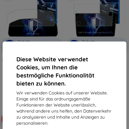
Rabatt
Rabatt
-10%
-10%
mit
EXTRA10
mit
EXTRA10
Gutschein
Gutschein
Diese Website verwendet
3mk TechWrap matte Schutzfolie
3mk TechWrap Matte Center
für das Kombiinstrument VW T-
Display Schutzfolie für VW T-
Cookies, um Ihnen die
Cross 2024- (Digital Cockpit 8")
Cross 2019- (Discover Media 8")
34,90 €
34,90 €
bestmögliche Funktionalität
31,42 €
31,42 €
bieten zu können.
Auf Lager > 5 Stk.
Auf Lager > 5 Stk.
Wir verwenden Cookies auf unserer Website.
Einige sind für das ordnungsgemäße
Funktionieren der Website unerlässlich,
während andere uns helfen, den Datenverkehr
zu analysieren und Inhalte und Anzeigen zu
-10%
personalisieren.