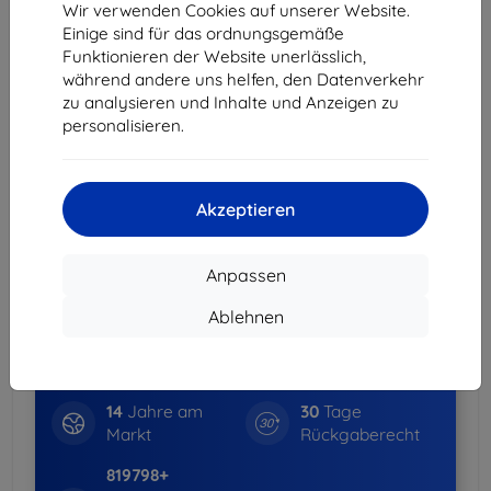
Wir verwenden Cookies auf unserer Website.
Einige sind für das ordnungsgemäße
Massenrabatt
Funktionieren der Website unerlässlich,
2Stck.
10%
11,61 €/Stck.
während andere uns helfen, den Datenverkehr
zu analysieren und Inhalte und Anzeigen zu
3Stck.+
15%
10,96 €/Stck.
personalisieren.
Lieferung 18. August - 19. August
Lieferung ab
3,90 €
(Frei von 80,00 €)
Akzeptieren
Spar-Set
Anpassen
-15%
Hüllen + Displayschutz
weitere Info
Ablehnen
Warum bei uns einkaufen?
14
Jahre am
30
Tage
Markt
Rückgaberecht
819798+