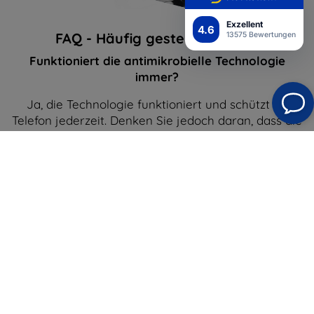
Exzellent
4.6
FAQ - Häufig gestellte Fragen
13575 Bewertungen
Funktioniert die antimikrobielle Technologie
immer?
Ja, die Technologie funktioniert und schützt Ihr
Telefon jederzeit. Denken Sie jedoch daran, dass die
Verwendung einer antimikrobiellen Folie Sie nicht
von der Notwendigkeit entbindet, Ihr Smartphone
hygienisch zu halten.
Ist die antimikrobielle Technologie sicher?
Ja, die Schutzfolien wurden getestet und sind für
den Benutzer völlig sicher.
Ist die Nassmontage sicher für das Telefon?
Ja, die Montage mit Gel ist 100% sicher für das
Telefon. Wie bei jedem Produkt empfehlen wir, die