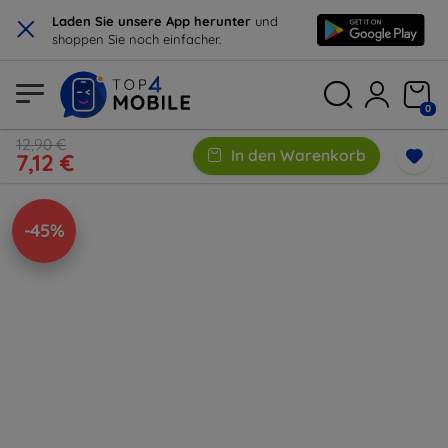
×
Laden Sie unsere App herunter
und
shoppen Sie noch einfacher.
0
12,90 €
In den Warenkorb
7,12 €
-45%