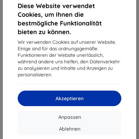
Diese Website verwendet
Cookies, um Ihnen die
bestmögliche Funktionalität
bieten zu können.
3MK Silver Protect+ Realme GT Neo 3T
antibakterielle Nassmontage
Wir verwenden Cookies auf unserer Website.
Einige sind für das ordnungsgemäße
Geeignet für:
Realme GT Neo 3T
Funktionieren der Website unerlässlich,
Produktbeschreibung
während andere uns helfen, den Datenverkehr
zu analysieren und Inhalte und Anzeigen zu
12,90 €
personalisieren.
7,12 €
ohne MWSt
5,98 €
Akzeptieren
In den
Rabatt mit Gutschein
-10%
EXTRA10
Warenkorb
Anpassen
Ablehnen
Letztes Stück auf Lager