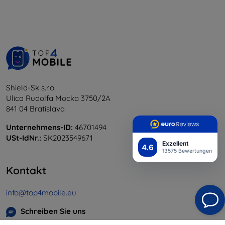
Shield-Sk s.r.o.
Ulica Rudolfa Mocka 3750/2A
841 04 Bratislava
Unternehmens-ID:
46701494
USt-IdNr.:
SK2023549671
Exzellent
4.6
13575 Bewertungen
Kontakt
info@top4mobile.eu
Schreiben Sie uns