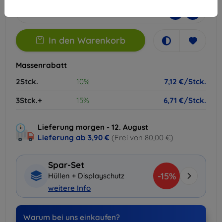
-
+
In den Warenkorb
Massenrabatt
2Stck.
10%
7,12 €/Stck.
3Stck.+
15%
6,71 €/Stck.
Lieferung morgen - 12. August
Lieferung ab
3,90 €
(Frei von 80,00 €)
Spar-Set
-15%
Hüllen + Displayschutz
weitere Info
Warum bei uns einkaufen?