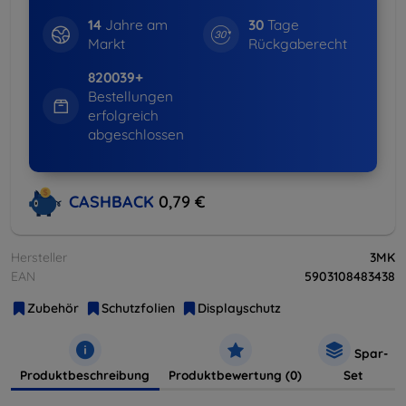
14
Jahre am
30
Tage
Markt
Rückgaberecht
820039+
Bestellungen
erfolgreich
abgeschlossen
CASHBACK
0,79 €
Hersteller
3MK
EAN
5903108483438
Zubehör
Schutzfolien
Displayschutz
Spar-
Produktbeschreibung
Produktbewertung (0)
Set