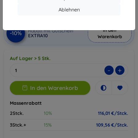
116,01 €
Ablehnen
ohne MWSt
97,49 €
In den
Rabatt mit Gutschein
-10%
EXTRA10
Warenkorb
Auf Lager > 5 Stk.
-
+
In den Warenkorb
Massenrabatt
2Stck.
10%
116,01 €/Stck.
3Stck.+
15%
109,56 €/Stck.