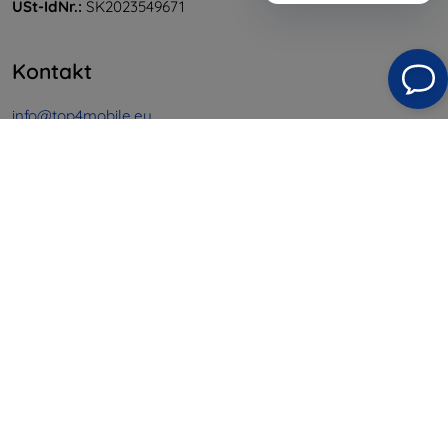
USt-IdNr.:
SK2023549671
Kontakt
info@top4mobile.eu
Schreiben Sie uns
Montag bis Freitag:
Online
8:00 - 16:00
Samstag und Sonntag:
Offline
Einkaufen
Versand & Zahlung
Blog