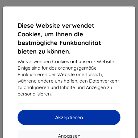
Diese Website verwendet
Cookies, um Ihnen die
bestmögliche Funktionalität
bieten zu können.
Wir verwenden Cookies auf unserer Website.
3MK All-In-One Hardy PROtector Tablet
Einige sind für das ordnungsgemäße
Nassmontage, verkauft in 5er Packs, Preis für 1
Funktionieren der Website unerlässlich,
Stück (5903108514743)
während andere uns helfen, den Datenverkehr
zu analysieren und Inhalte und Anzeigen zu
Geeignet für:
Uni
personalisieren.
3MK All-In-One Hardy PROtector Tablet mit Nassmontage,
5er-Pack. Preis pro 1 Stück, praktische Schutzfolie für
Tablets.
Akzeptieren
Produktbeschreibung
128,90 €
Anpassen