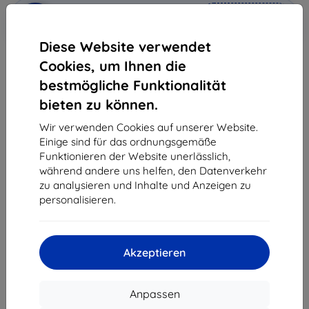
In den
Rabatt mit Gutschein
-10%
EXTRA10
Warenkorb
Diese Website verwendet
Cookies, um Ihnen die
Auf Lager 1 Stk.
bestmögliche Funktionalität
-
+
bieten zu können.
Wir verwenden Cookies auf unserer Website.
Einige sind für das ordnungsgemäße
In den Warenkorb
Funktionieren der Website unerlässlich,
während andere uns helfen, den Datenverkehr
Massenrabatt
zu analysieren und Inhalte und Anzeigen zu
personalisieren.
2Stck.
10%
11,61 €/Stck.
3Stck.+
15%
10,96 €/Stck.
Akzeptieren
Lieferung 14. August - 17. August
Lieferung ab
3,90 €
(Frei von 80,00 €)
Anpassen