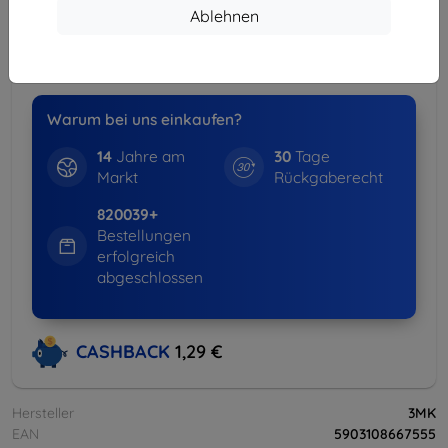
Spar-Set
Ablehnen
-15%
Hüllen + Displayschutz
weitere Info
Warum bei uns einkaufen?
14
Jahre am
30
Tage
Markt
Rückgaberecht
820039+
Bestellungen
erfolgreich
abgeschlossen
CASHBACK
1,29 €
Hersteller
3MK
EAN
5903108667555