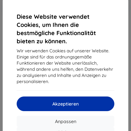
In den
Rabatt mit Gutschein
-10%
EXTRA10
Warenkorb
Diese Website verwendet
Cookies, um Ihnen die
Auf Lager 2 Stk.
bestmögliche Funktionalität
bieten zu können.
-
+
Wir verwenden Cookies auf unserer Website.
Einige sind für das ordnungsgemäße
In den Warenkorb
Funktionieren der Website unerlässlich,
während andere uns helfen, den Datenverkehr
Massenrabatt
zu analysieren und Inhalte und Anzeigen zu
personalisieren.
2Stck.
10%
11,61 €/Stck.
3Stck.+
15%
10,96 €/Stck.
Akzeptieren
Lieferung 13. August - 14. August
Lieferung ab
3,90 €
(Frei von 80,00 €)
Anpassen