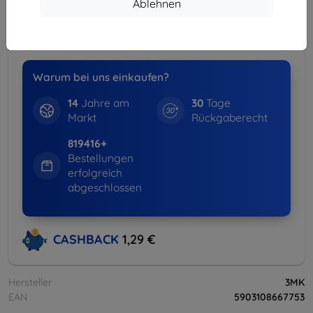
Spar-Set
Ablehnen
-15%
Hüllen + Displayschutz
weitere Info
Warum bei uns einkaufen?
14
Jahre am
30
Tage
Markt
Rückgaberecht
819416+
Bestellungen
erfolgreich
abgeschlossen
CASHBACK
1,29 €
Hersteller
3MK
EAN
5903108667753