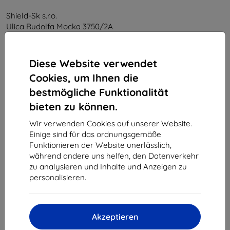
Shield-Sk s.r.o.
Ulica Rudolfa Mocka 3750/2A
841 04 Bratislava
Unternehmens-ID:
46701494
Diese Website verwendet
USt-IdNr.:
SK2023549671
Cookies, um Ihnen die
bestmögliche Funktionalität
Kontakt
bieten zu können.
info@top4mobile.eu
Wir verwenden Cookies auf unserer Website.
Einige sind für das ordnungsgemäße
Schreiben Sie uns
Funktionieren der Website unerlässlich,
während andere uns helfen, den Datenverkehr
Montag bis Freitag:
zu analysieren und Inhalte und Anzeigen zu
Online
8:00 - 16:00
personalisieren.
Samstag und Sonntag:
Offline
Akzeptieren