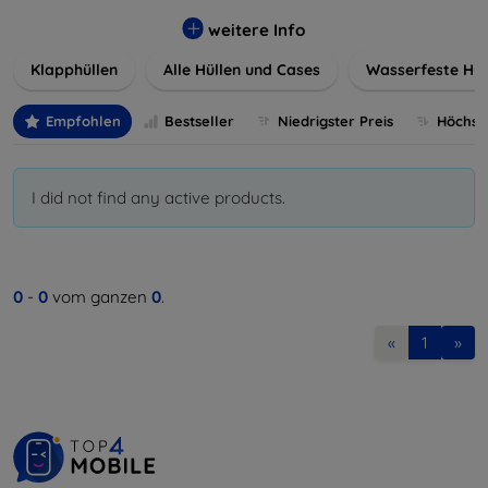
werden. Wählen Sie aus einer Vielzahl von Materialien und
Farben, um Ihren persönlichen Stil perfekt zu
weitere Info
unterstreichen.
Klapphüllen
Alle Hüllen und Cases
Wasserfeste Hül
Empfohlen
Bestseller
Niedrigster Preis
Höchste
I did not find any active products.
0
-
0
vom ganzen
0
.
«
1
»